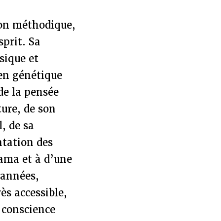
çon méthodique,
sprit. Sa
sique et
en génétique
 de la pensée
ture, de son
, de sa
ntation des
lama et à d’une
 années,
ès accessible,
 conscience