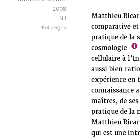
2008
Matthieu Ricard
Nil
comparative et 
154 pages
pratique de la 
cosmologie
cellulaire à l’I
aussi bien ratio
expérience en 
connaissance ap
maîtres, de ses
pratique de la
Matthieu Ricard
qui est une int