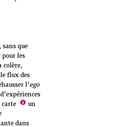
 sans que
 pour les
a colère,
le flux des
ehausser l’
ego
m
d’expériences
a carte
un
ue
tante dans