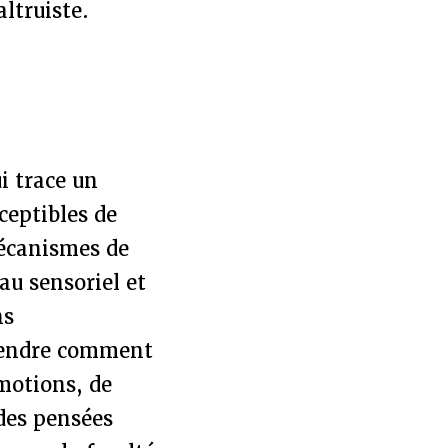
altruiste.
i trace un
ceptibles de
mécanismes de
au sensoriel et
ns
rendre comment
motions, de
 des pensées