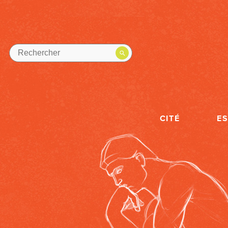
CITÉ
E