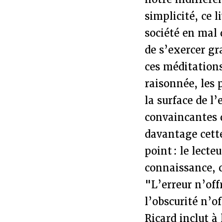
simplicité, ce l
société en mal 
de s’exercer gr
ces méditation
raisonnée, les 
la surface de l
convaincantes q
davantage cette
point : le lect
connaissance, c
"L’erreur n’off
l’obscurité n’o
Ricard inclut à