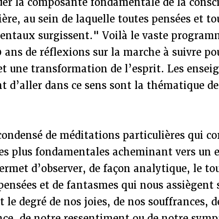
er la composante fondamentale de la conscie
ère, au sein de laquelle toutes pensées et to
taux surgissent." Voilà le vaste program
0 ans de réflexions sur la marche à suivre p
et une transformation de l’esprit. Les ense
t d’aller dans ce sens sont la thématique d
 condensé de méditations particulières qui c
les plus fondamentales acheminant vers un e
ermet d’observer, de façon analytique, le to
pensées et de fantasmes qui nous assiègent 
 le degré de nos joies, de nos souffrances, d
nce, de notre ressentiment ou de notre symp