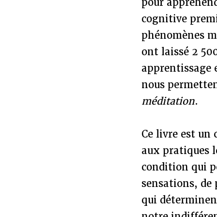
pour appréhend
cognitive premi
phénomènes men
ont laissé 2 50
apprentissage 
nous permetten
méditation
.
Ce livre est un
aux pratiques 
condition qui p
sensations, de 
qui déterminent
notre indiffére