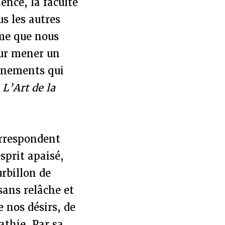
nce, la faculté
us les autres
me que nous
our mener un
ignements qui
e
L’Art de la
orrespondent
sprit apaisé,
urbillon de
sans relâche et
e nos désirs, de
athie. Par sa