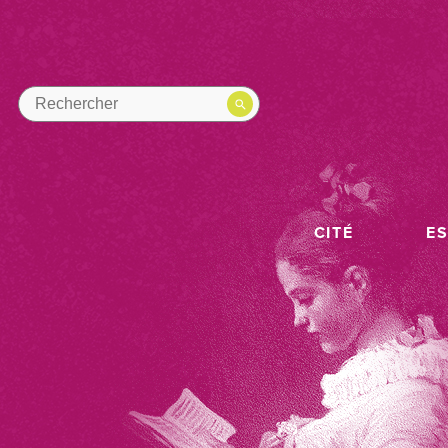
CITÉ
E