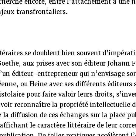
 cherche encore, entre l’attachement à une n
jeux transfrontaliers.
ttéraires se doublent bien souvent d’impérati
oethe, aux prises avec son éditeur Johann Fr
’un éditeur-entrepreneur qui n’envisage so
éenne, ou Heine avec ses différents éditeurs 
istolaire pour faire valoir leurs droits, s’inv
 voir reconnaître la propriété intellectuelle 
e la diffusion de ces échanges sur la place pu
ffichant le caractère littéraire de leur corr
publication. De telles pratiques accélèrent l