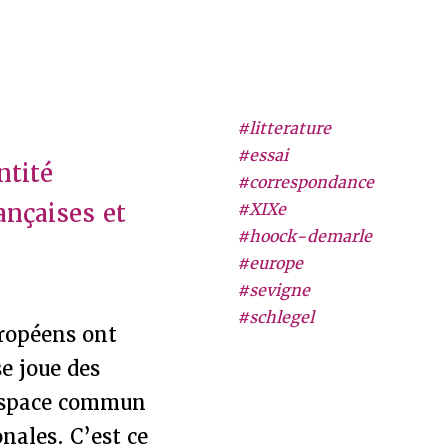
#litterature
#essai
ntité
#correspondance
ançaises et
#XIXe
#hoock-demarle
#europe
#sevigne
#schlegel
uropéens ont
se joue des
n espace commun
onales. C’est ce