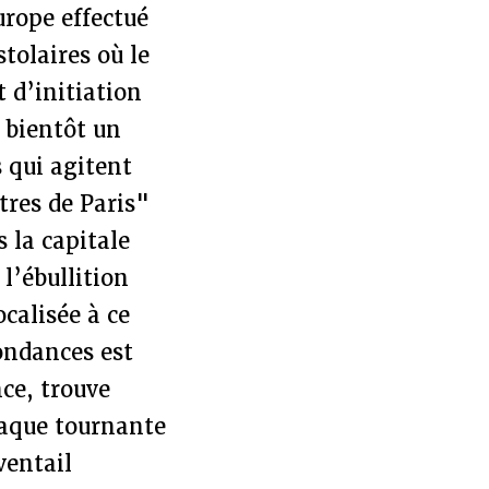
urope effectué
tolaires où le
 d’initiation
 bientôt un
 qui agitent
ttres de Paris"
 la capitale
 l’ébullition
ocalisée à ce
ondances est
nce, trouve
plaque tournante
ventail