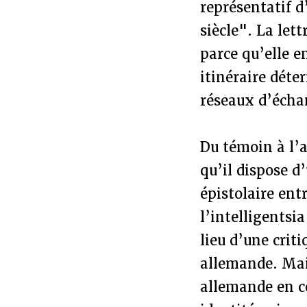
représentatif 
siècle". La let
parce qu’elle e
itinéraire dét
réseaux d’échan
Du témoin à l’ac
qu’il dispose d
épistolaire ent
l’intelligentsi
lieu d’une criti
allemande. Mais
allemande en co