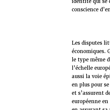
identité qui se
conscience d’en
Les disputes li
économiques. G
le type même d
l’échelle europ
aussi la voie ép
en plus pour se
et s’assurent d
européenne en a
en assurant sa 