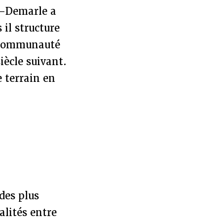
k-Demarle a
 il structure
e communauté
iècle suivant.
e terrain en
 des plus
alités entre