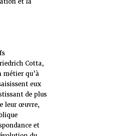
ation et la
fs
iedrich Cotta,
n métier qu’à
saisissent eux
estissant de plus
de leur œuvre,
blique
espondance et
’évolution du