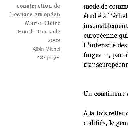
construction de
mode de commun
l'espace européen
étudié à l’éche
Marie-Claire
insensiblement
Hoock-Demarle
européenne qui 
2009
L’intensité des
Albin Michel
forgeant, par-d
487 pages
transeuropéenn
Un continent 
À la fois reflet
codifiés, le ge