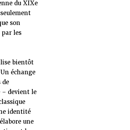
éenne du XIXe
n seulement
que son
 par les
alise bientôt
e. Un échange
s de
 – devient le
 classique
ne identité
’élabore une