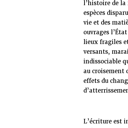
l’histoire de l
espèces disparu
vie et des mati
ouvrages l’État
lieux fragiles 
versants, marai
indissociable q
au croisement d
effets du chan
d’atterrissemen
L’écriture est i