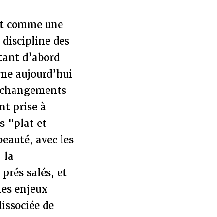
ait comme une
 discipline des
ntant d’abord
me aujourd’hui
es changements
nt prise à
s "plat et
eauté, avec les
 la
 prés salés, et
les enjeux
issociée de