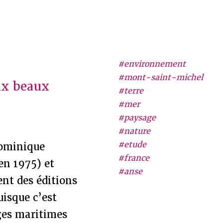
#environnement
#mont-saint-michel
eux beaux
#terre
#mer
#paysage
#nature
#etude
Dominique
#france
 en 1975) et
#anse
nt des éditions
uisque c’est
ages maritimes