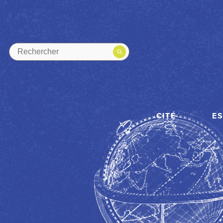
CITÉ
E