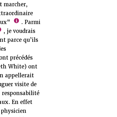
nt marcher,
xtraordinaire
eaux"
. Parmi
, je voudrais
t parce qu’ils
des
 ont précédés
eth White) ont
n appellerait
guer visite de
a responsabilité
aux. En effet
 physicien