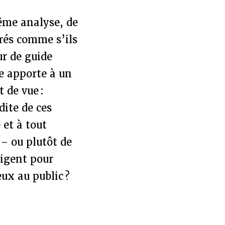
ême analyse, de
rés comme s’ils
ur de guide
ue apporte à un
 de vue :
ite de ces
 et à tout
 – ou plutôt de
xigent pour
ux au public ?