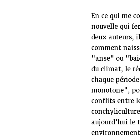
En ce qui me co
nouvelle qui fer
deux auteurs, i
comment naisse
"anse" ou "bai
du climat, le r
chaque période 
monotone", pour
conflits entre l
conchyliculture
aujourd’hui le 
environnementa