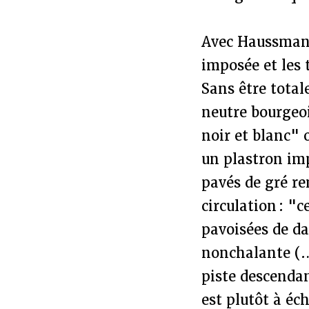
Avec Haussmann,
imposée et les 
Sans être tota
neutre bourgeoi
noir et blanc" o
un plastron imp
pavés de gré r
circulation : "
pavoisées de da
nonchalante (…
piste descendan
est plutôt à éc