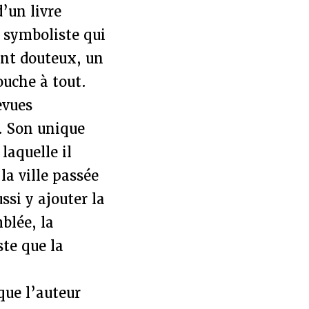
d’un livre
 symboliste qui
ent douteux, un
ouche à tout.
evues
e. Son unique
 laquelle il
la ville passée
ssi y ajouter la
mblée, la
ste que la
que l’auteur