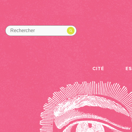
CITÉ
E