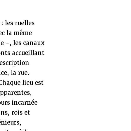
: les ruelles
vec la même
le -, les canaux
nts accueillant
escription
ce, la rue.
 Chaque lieu est
 apparentes,
jours incarnée
ns, rois et
énieurs,