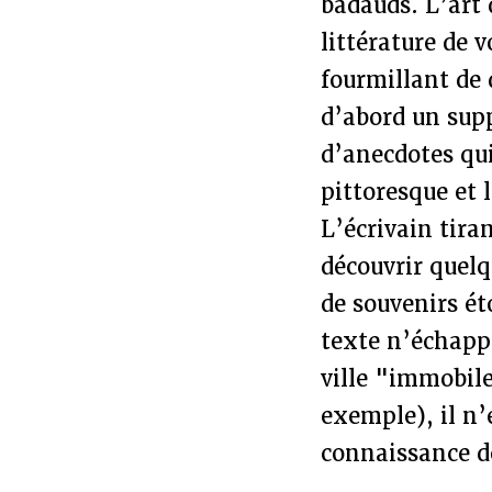
badauds. L’art 
littérature de 
fourmillant de d
d’abord un supp
d’anecdotes qui
pittoresque et 
L’écrivain tiran
découvrir quelq
de souvenirs ét
texte n’échapp
ville "immobil
exemple), il n
connaissance de