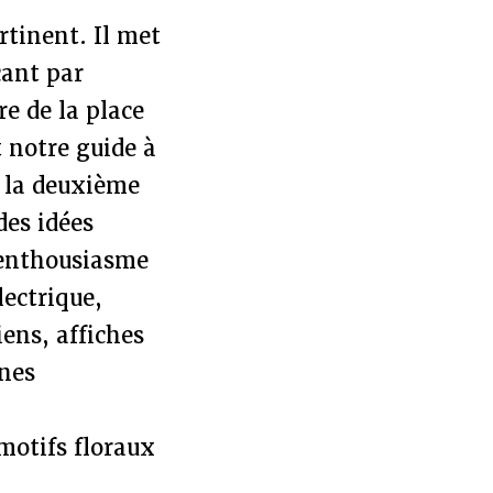
rtinent. Il met
çant par
re de la place
t notre guide à
de la deuxième
des idées
’enthousiasme
lectrique,
ens, affiches
gnes
motifs floraux