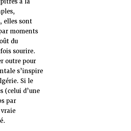
pitres à la
mples,
, elles sont
t par moments
oût du
fois sourire.
er outre pour
entale s’inspire
gérie. Si le
s (celui d’une
ps par
 vraie
é.