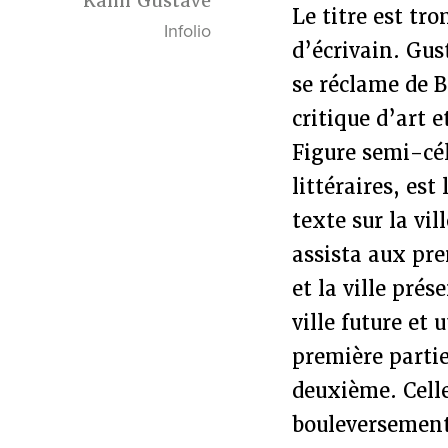
Kahn Gustave
Le titre est tr
Infolio
d’écrivain. Gus
se réclame de 
critique d’art 
Figure semi-cél
littéraires, es
texte sur la vil
assista aux pre
et la ville prés
ville future et 
première partie
deuxième. Cell
bouleversements