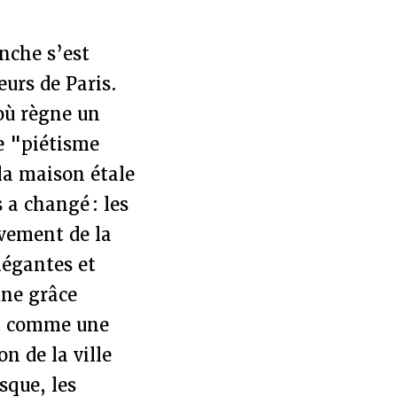
anche s’est
eurs de Paris.
où règne un
e "piétisme
 la maison étale
 a changé : les
vement de la
légantes et
une grâce
it comme une
n de la ville
sque, les