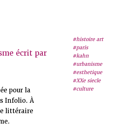
#histoire art
#paris
sme écrit par
#kahn
#urbanisme
#esthetique
#XXe siecle
#culture
iée pour la
s Infolio. À
 littéraire
sme.