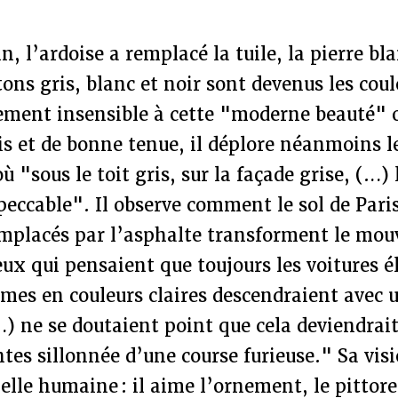
 l’ardoise a remplacé la tuile, la pierre bl
tons gris, blanc et noir sont devenus les coul
lement insensible à cette "moderne beauté" 
s et de bonne tenue, il déplore néanmoins l
ù "sous le toit gris, sur la façade grise, (…)
eccable". Il observe comment le sol de Paris
emplacés par l’asphalte transforment le mou
ceux qui pensaient que toujours les voitures é
mes en couleurs claires descendraient avec 
) ne se doutaient point que cela deviendra
tes sillonnée d’une course furieuse." Sa visio
helle humaine : il aime l’ornement, le pittore