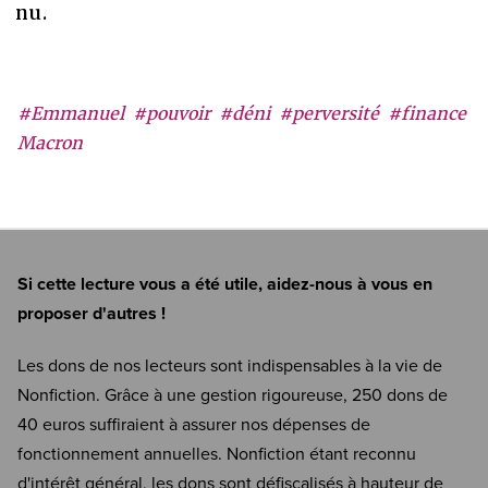
nu.
#Emmanuel
#pouvoir
#déni
#perversité
#finance
Macron
Si cette lecture vous a été utile, aidez-nous à vous en
proposer d'autres !
Les dons de nos lecteurs sont indispensables à la vie de
Nonfiction. Grâce à une gestion rigoureuse, 250 dons de
40 euros suffiraient à assurer nos dépenses de
fonctionnement annuelles. Nonfiction étant reconnu
d'intérêt général, les dons sont défiscalisés à hauteur de