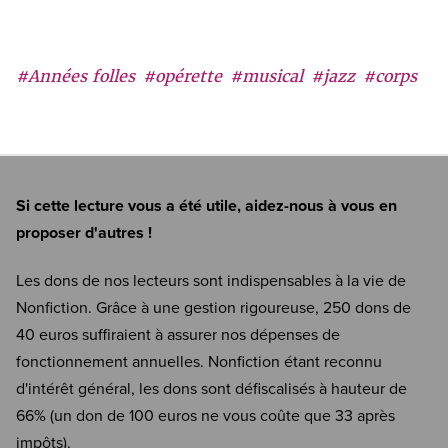
#Années folles
#opérette
#musical
#jazz
#corps
Si cette lecture vous a été utile, aidez-nous à vous en
proposer d'autres !
Les dons de nos lecteurs sont indispensables à la vie de
Nonfiction. Grâce à une gestion rigoureuse, 250 dons de
40 euros suffiraient à assurer nos dépenses de
fonctionnement annuelles. Nonfiction étant reconnu
d'intérêt général, les dons sont défiscalisés à hauteur de
66% (un don de 100 euros ne vous coûte que 33 après
impôts).