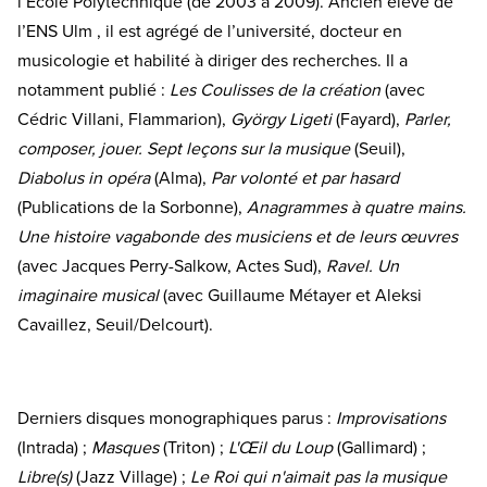
l’École Polytechnique (de 2003 à 2009). Ancien élève de
l’ENS Ulm , il est agrégé de l’université, docteur en
musicologie et habilité à diriger des recherches. Il a
notamment publié :
Les Coulisses de la création
(avec
Cédric Villani, Flammarion),
György Ligeti
(Fayard),
Parler,
composer, jouer. Sept leçons sur la musique
(Seuil),
Diabolus in opéra
(Alma),
Par volonté et par hasard
(Publications de la Sorbonne),
Anagrammes à quatre mains.
Une histoire vagabonde des musiciens et de leurs œuvres
(avec Jacques Perry-Salkow, Actes Sud),
Ravel. Un
imaginaire musical
(avec Guillaume Métayer et Aleksi
Cavaillez, Seuil/Delcourt).
Derniers disques monographiques parus :
Improvisations
(Intrada) ;
Masques
(Triton) ;
L'Œil du Loup
(Gallimard) ;
Libre(s)
(Jazz Village) ;
Le Roi qui n'aimait pas la musique