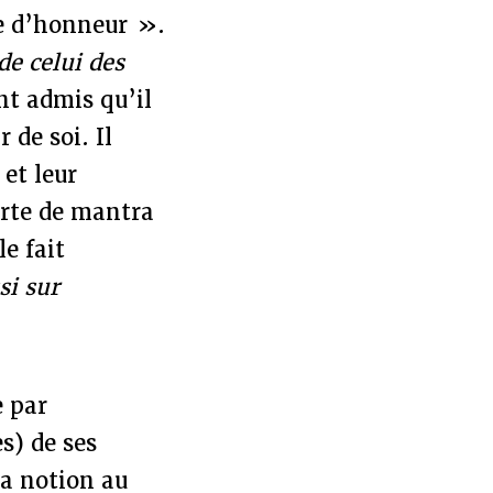
e d’honneur ».
de celui des
nt admis qu’il
 de soi. Il
 et leur
orte de mantra
e fait
si sur
e par
s) de ses
a notion au