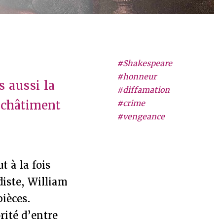
#Shakespeare
#honneur
 aussi la
#diffamation
e châtiment
#crime
#vengeance
t à la fois
iste, William
ièces.
rité d’entre