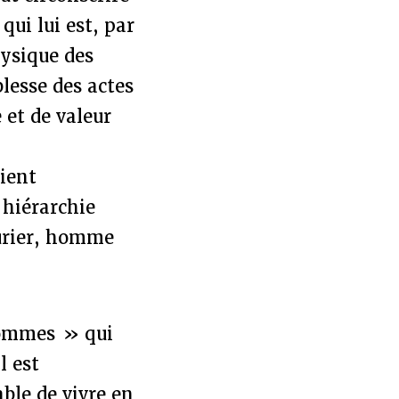
qui lui est, par
hysique des
blesse des actes
 et de valeur
tient
 hiérarchie
turier, homme
 hommes » qui
l est
ble de vivre en