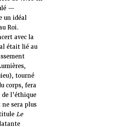
dulé —
e un idéal
au Roi.
cert avec la
l était lié au
uissement
Lumières,
eu), tourné
du corps, fera
s de l’éthique
t ne sera plus
titule
Le
clatante