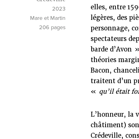
elles, entre 15
2023
légères, des pi
Mare et Martin
206 pages
personnage, com
spectateurs de
barde d’Avon »
théories margi
Bacon, chanceli
traitent d’un p
«
qu’il était f
L’honneur, la v
châtiment) son
Crédeville, con