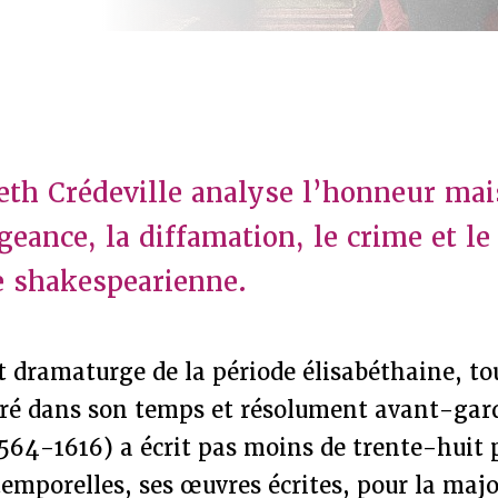
th Crédeville analyse l’honneur mais
geance, la diffamation, le crime et l
e shakespearienne.
t dramaturge de la période élisabéthaine, tou
ré dans son temps et résolument avant-gard
564-1616) a écrit pas moins de trente-huit p
temporelles, ses œuvres écrites, pour la majo