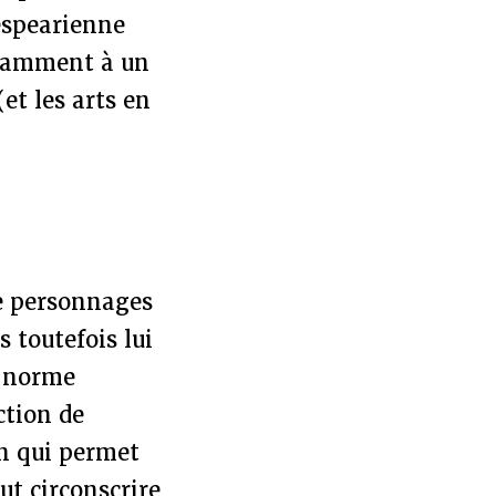
espearienne
otamment à un
et les arts en
de personnages
 toutefois lui
« norme
ction de
on qui permet
ut circonscrire