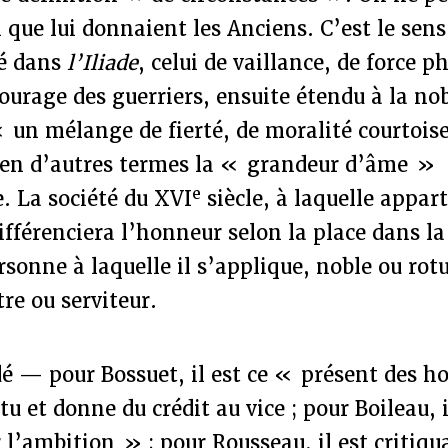
 que lui donnaient les Anciens. C’est le sens 
é dans
l’Iliade
, celui de vaillance, de force p
courage des guerriers, ensuite étendu à la no
 « un mélange de fierté, de moralité courtoise
en d’autres termes la « grandeur d’âme »
e
e. La société du XVI
siècle, à laquelle appar
fférenciera l’honneur selon la place dans la
ersonne à laquelle il s’applique, noble ou ro
re ou serviteur.
dé — pour Bossuet, il est ce « présent des
u et donne du crédit au vice ; pour Boileau, i
l’ambition » ; pour Rousseau, il est critiqua