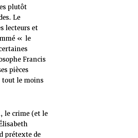
es plutôt
des. Le
s lecteurs et
nommé « le
certaines
losophe Francis
ses pièces
 tout le moins
 le crime (et le
Élisabeth
nd prétexte de