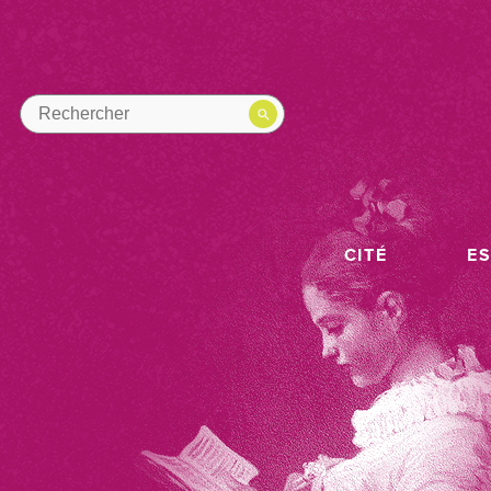
CITÉ
E