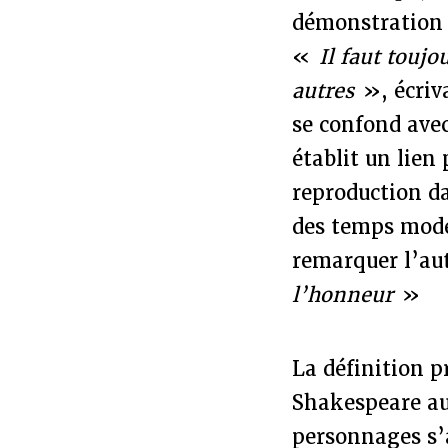
démonstration 
«
Il faut toujo
autres
», écriv
se confond avec
établit un lien
reproduction da
des temps mode
remarquer l’au
l’honneur
»
La définition p
Shakespeare au 
personnages s’