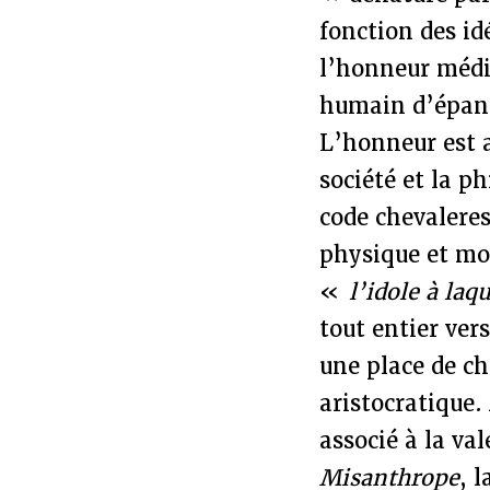
fonction des id
l’honneur médié
humain d’épano
L’honneur est a
société et la p
code chevalere
physique et mor
«
l’idole à laq
tout entier vers
une place de ch
aristocratique.
associé à la val
Misanthrope
, 