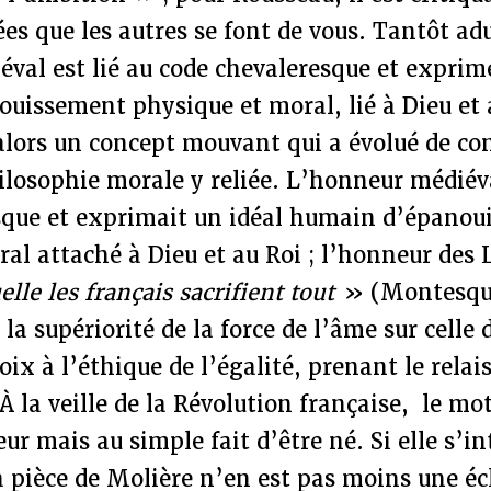
ées que les autres se font de vous. Tantôt a
val est lié au code chevaleresque et exprim
uissement physique et moral, lié à Dieu et 
lors un concept mouvant qui a évolué de con
hilosophie morale y reliée. L’honneur médiéva
sque et exprimait un idéal humain d’épano
al attaché à Dieu et au Roi ; l’honneur des 
uelle les français sacrifient tout
» (Montesqui
 la supériorité de la force de l’âme sur celle 
oix à l’éthique de l’égalité, prenant le relai
 À la veille de la Révolution française, le mo
eur mais au simple fait d’être né. Si elle s’in
la pièce de Molière n’en est pas moins une é