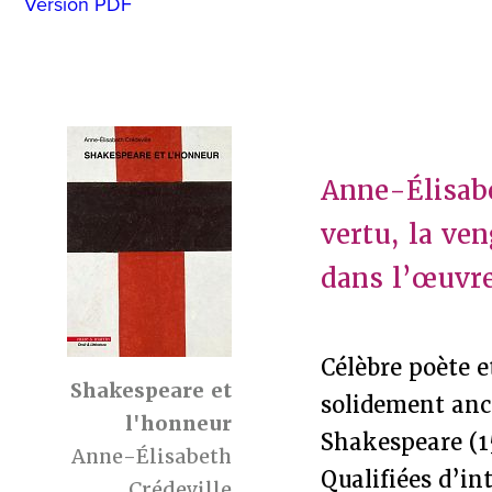
Version PDF
Anne-Élisabe
vertu, la ven
dans l’œuvr
Célèbre poète e
Shakespeare et
solidement anc
l'honneur
Shakespeare (1
Anne-Élisabeth
Qualifiées d’in
Crédeville