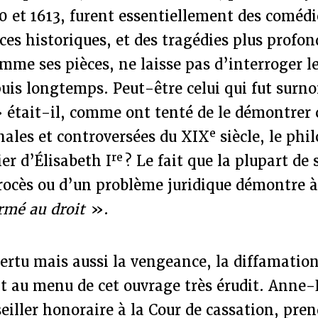
90 et 1613, furent essentiellement des comédi
èces historiques, et des tragédies plus profon
me ses pièces, ne laisse pas d’interroger le
puis longtemps. Peut-être celui qui fut sur
 était-il, comme ont tenté de le démontrer 
e
nales et controversées du XIX
siècle, le phi
re
er d’Élisabeth I
? Le fait que la plupart de 
rocès ou d’un problème juridique démontre à
ormé au droit
».
ertu mais aussi la vengeance, la diffamation,
t au menu de cet ouvrage très érudit. Anne-
seiller honoraire à la Cour de cassation, pre