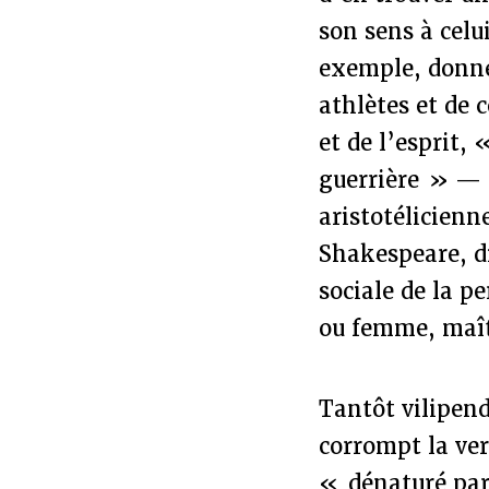
son sens à celui
exemple, donn
athlètes et de 
et de l’esprit,
guerrière » — 
aristotélicienn
Shakespeare, di
sociale de la p
ou femme, maît
Tantôt vilipen
corrompt la vert
« dénaturé par 