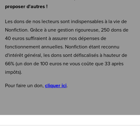
proposer d'autres !
Les dons de nos lecteurs sont indispensables à la vie de
Nonfiction. Grâce à une gestion rigoureuse, 250 dons de
40 euros suffiraient à assurer nos dépenses de
fonctionnement annuelles. Nonfiction étant reconnu
d'intérêt général, les dons sont défiscalisés à hauteur de
66% (un don de 100 euros ne vous coûte que 33 après
impôts).
Pour faire un don,
cliquer ici
.