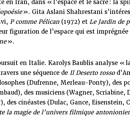
 en Iran, dans « l’espace et le sacré : la spi
opoésie
». Gita Aslani Shahrestani s’intéres
avi,
P comme Pélican
(1972) et
Le Jardin de p
leur figuration de l’espace qui est imprégnée
ne
».
ursuit en Italie. Karolys Baublis analyse « l
travers une séquence de
Il Deserto rosso
d’Ant
ilosophes (Dufrenne, Merleau-Ponty), des p
imbaud), des musiciens (Wagner, Scriabine, 
), des cinéastes (Dulac, Gance, Eisenstein,
te la magie de l’univers filmique antonionie