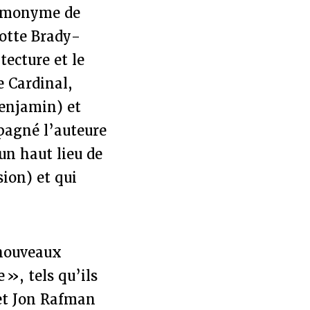
homonyme de
lotte Brady-
tecture et le
 Cardinal,
Benjamin) et
pagné l’auteure
un haut lieu de
sion) et qui
 nouveaux
», tels qu’ils
et Jon Rafman