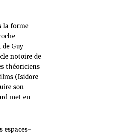
s la forme
roche
m de Guy
cle notoire de
s théoriciens
ilms (Isidore
uire son
ord met en
es espaces-