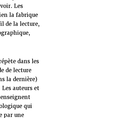
voir. Les
ien la fabrique
l de la lecture,
tographique,
 répète dans les
e de lecture
ns la dernière)
 Les auteurs et
i enseignent
dologique qui
ée par une