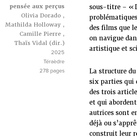
pensée aux perçus
sous-titre – « 
Olivia Dorado
,
problématiques 
Mathilda Holloway
,
des films que le
Camille Pierre
,
on navigue dan
Thaïs Vidal
(dir.)
artistique et sc
2025
Téraèdre
278 pages
La structure du 
six parties qui
des trois artic
et qui abordent
autrices sont e
déjà ou s’apprê
construit leur 