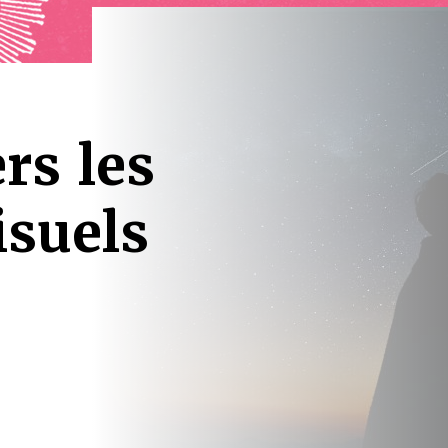
rs les
isuels