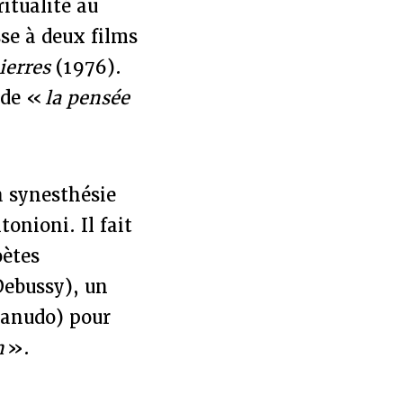
ritualité au
se à deux films
ierres
(1976).
 de «
la pensée
a synesthésie
onioni. Il fait
oètes
Debussy), un
 Canudo) pour
n
».