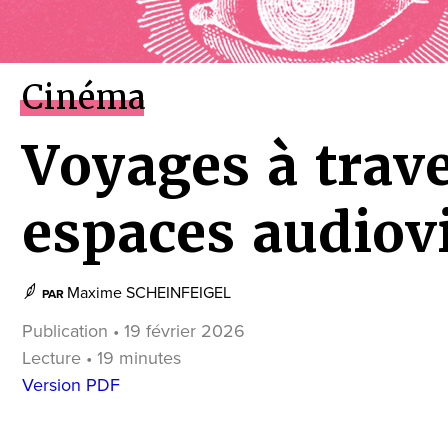
Cinéma
Voyages à trave
espaces audiov
Maxime SCHEINFEIGEL
PAR
Publication • 19 février 2026
Lecture • 19 minutes
Version PDF