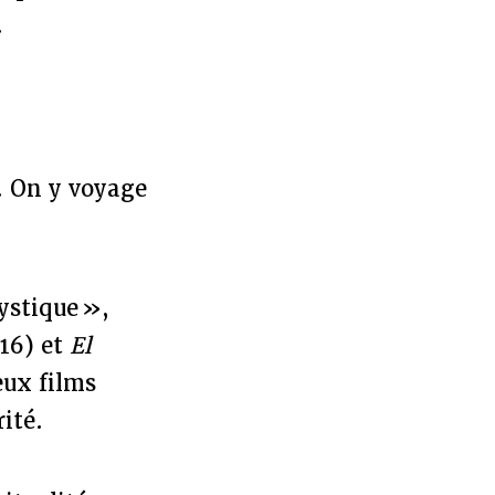
.
é. On y voyage
ystique »,
16) et
El
eux films
rité.