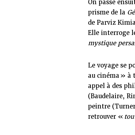
On passe ensuite
prisme de la
Gé
de Parviz Kimi
Elle interroge 
mystique persa
Le voyage se po
au cinéma » à 
appel à des ph
(Baudelaire, R
peintre (Turner
retrouver «
tou