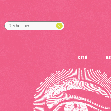
CITÉ
E