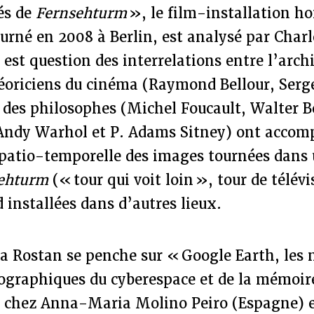
és de
Fernsehturm
», le film-installation 
urné en 2008 à Berlin, est analysé par Char
l est question des interrelations entre l’archi
éoriciens du cinéma (Raymond Bellour, Serge
, des philosophes (Michel Foucault, Walter 
(Andy Warhol et P. Adams Sitney) ont accom
spatio-temporelle des images tournées dans 
sehturm
(« tour qui voit loin », tour de télévi
d installées dans d’autres lieux.
ia Rostan se penche sur « Google Earth, les
graphiques du cyberespace et de la mémoire 
s chez Anna-Maria Molino Peiro (Espagne) 