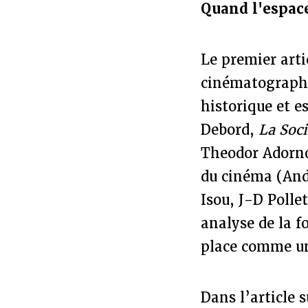
Quand l'espac
Le premier arti
cinématographi
historique et 
Debord,
La Soci
Theodor Adorno
du cinéma (Andr
Isou, J-D Polle
analyse de la 
place comme u
Dans l’article 