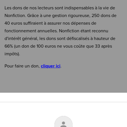
Les dons de nos lecteurs sont indispensables à la vie de
Nonfiction. Grâce à une gestion rigoureuse, 250 dons de
40 euros suffiraient à assurer nos dépenses de
fonctionnement annuelles. Nonfiction étant reconnu
d'intérêt général, les dons sont défiscalisés à hauteur de
66% (un don de 100 euros ne vous coûte que 33 après
impôts).
Pour faire un don,
cliquer ici
.