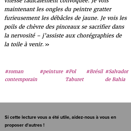
vitesse radicalement convoquée. Je vois
maintenant les ongles du peintre gratter
furieusement les débâcles de jaune. Je vois les
poils de chèvre des pinceaux se sacrifier dans
la nervosité – j’assiste aux chorégraphies de
la toile à venir
. »
#roman
#peinture
#Pol
#Brésil
#Salvador
contemporain
Taburet
de Bahia
Si cette lecture vous a été utile, aidez-nous à vous en
proposer d'autres !