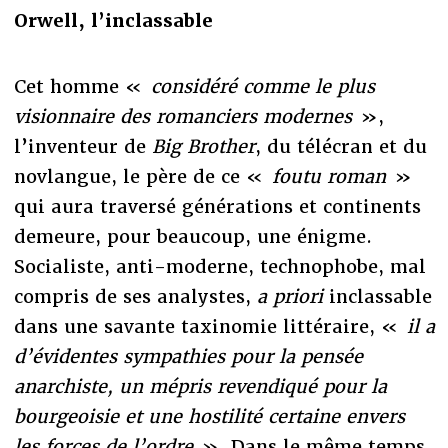
Orwell, l’inclassable
Cet homme «
considéré comme le plus
visionnaire des romanciers modernes
»,
l’inventeur de
Big Brother
, du télécran et du
novlangue, le père de ce «
foutu roman
»
qui aura traversé générations et continents
demeure, pour beaucoup, une énigme.
Socialiste, anti-moderne, technophobe, mal
compris de ses analystes,
a priori
inclassable
dans une savante taxinomie littéraire, «
il a
d’évidentes sympathies pour la pensée
anarchiste, un mépris revendiqué pour la
bourgeoisie et une hostilité certaine envers
les forces de l’ordre
». Dans le même temps,