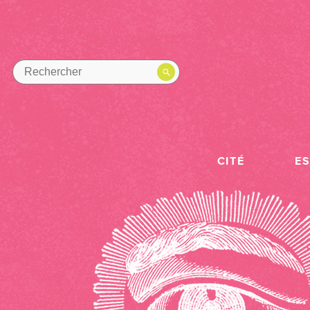
CITÉ
E