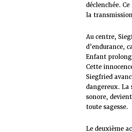
déclenchée. Ce
la transmissio
Au centre, Sie
d’endurance, c
Enfant prolongé
Cette innocenc
Siegfried avanc
dangereux. La s
sonore, devient
toute sagesse.
Le deuxième act