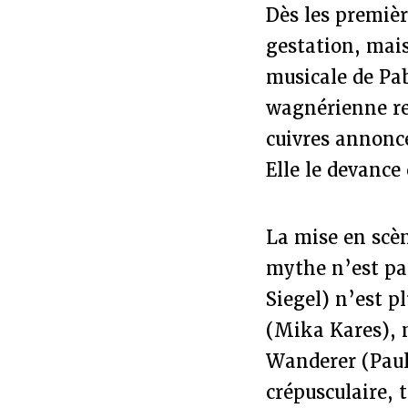
Dès les premiè
gestation, mai
musicale de Pab
wagnérienne res
cuivres annonce
Elle le devance
La mise en scèn
mythe n’est pas
Siegel) n’est p
(Mika Kares), 
Wanderer (Paul
crépusculaire, 