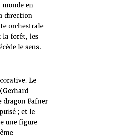
un monde en
a direction
te orchestrale
la forêt, les
écède le sens.
corative. Le
e (Gerhard
le dragon Fafner
isé ; et le
e une figure
-même