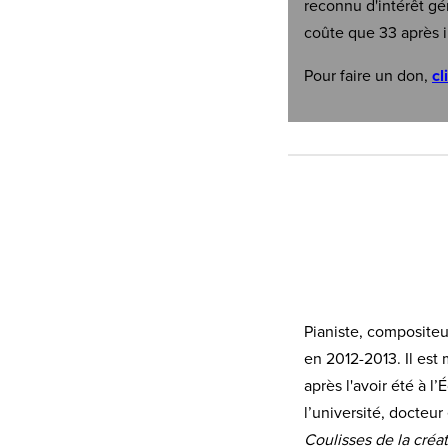
reconnu d'intérêt gé
coûte que 33 après i
Pour faire un don,
cl
Pianiste, compositeu
en 2012-2013. Il est
après l'avoir été à 
l’université, docteur
Coulisses de la créa