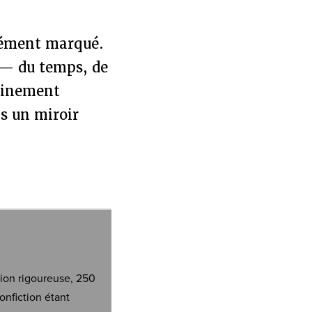
dément marqué.
e — du temps, de
leinement
is un miroir
tion rigoureuse, 250
onfiction étant