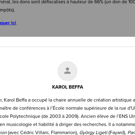
néral, les dons sont défiscalisés à hauteur de 66% (un don de 10
mpôts).
iquer ici
.
KAROL BEFFA
r, Karol Beffa a occupé la chaire annuelle de création artistique
 maître de conférences à l’École normale supérieure de la rue d'
l’École Polytechnique (de 2003 à 2009). Ancien élève de l’ENS Ulm
 en musicologie et habilité à diriger des recherches. Il a notamm
tion
(avec Cédric Villani, Flammarion),
György Ligeti
(Fayard),
Par