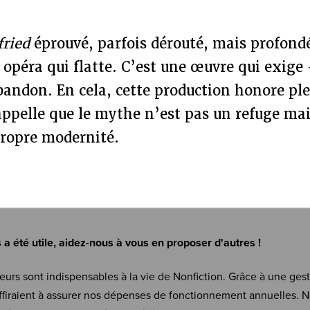
fried
éprouvé, parfois dérouté, mais profon
 opéra qui flatte. C’est une œuvre qui exig
abandon. En cela, cette production honore p
appelle que le mythe n’est pas un refuge ma
propre modernité.
s a été utile, aidez-nous à vous en proposer d'autres !
eurs sont indispensables à la vie de Nonfiction. Grâce à une ges
firaient à assurer nos dépenses de fonctionnement annuelles. N