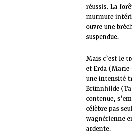
réussis. La forê
murmure intérie
ouvre une brèc
suspendue.
Mais c’est le t
et Erda (Marie
une intensité t
Brünnhilde (Ta
contenue, s’emb
célèbre pas seu
wagnérienne en
ardente.