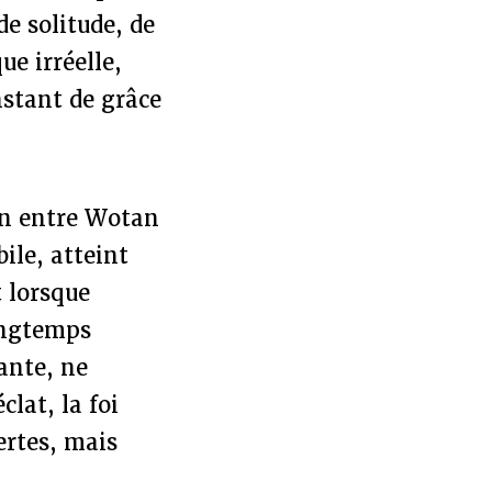
de solitude, de
ue irréelle,
stant de grâce
ion entre Wotan
ile, atteint
t lorsque
ongtemps
ante, ne
clat, la foi
ertes, mais