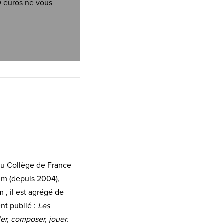
0 euros ne vous
 au Collège de France
Ulm (depuis 2004),
 , il est agrégé de
ent publié :
Les
ler, composer, jouer.