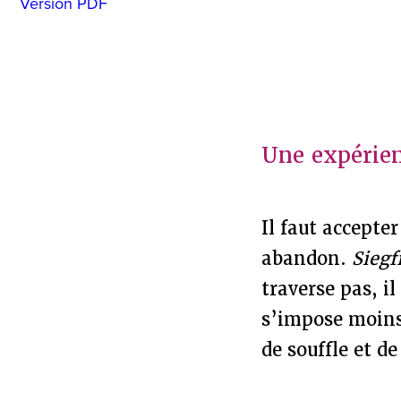
Version PDF
Une expérien
Il faut accepte
abandon.
Siegf
traverse pas, i
s’impose moins
de souffle et 