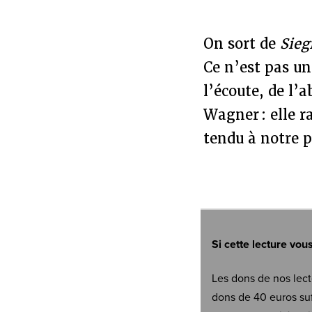
On sort de
Sieg
Ce n’est pas un
l’écoute, de l’
Wagner : elle r
tendu à notre 
Si cette lecture vou
Les dons de nos lect
dons de 40 euros suf