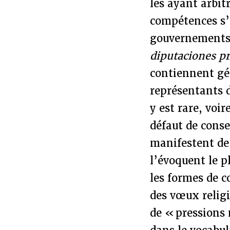
les ayant arbitr
compétences s’e
gouvernements 
diputaciones pr
contiennent gé
représentants de
y est rare, voir
défaut de conse
manifestent de m
l’évoquent le p
les formes de c
des vœux relig
de « pressions