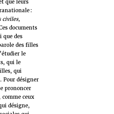
et que leurs
ranationale :
 civiles,
. Ces documents
i que des
arole des filles
’étudier le
s, qui le
lles, qui
. Pour désigner
 de prononcer
s, comme ceux
qui désigne,