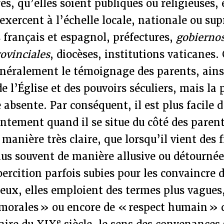
és, qu’elles soient publiques ou religieuses, 
xercent à l’échelle locale, nationale ou sup
français et espagnol, préfectures,
gobiernos
ovinciales
, diocèses, institutions vaticanes
néralement le témoignage des parents, ains
 l’Église et des pouvoirs séculiers, mais la p
e absente. Par conséquent, il est plus facile d
ntement quand il se situe du côté des parent
anière très claire, que lorsqu’il vient des fi
lus souvent de manière allusive ou détournée
oercition parfois subies pour les convaincre
ieux, elles emploient des termes plus vague
 morales » ou encore de « respect humain » 
e