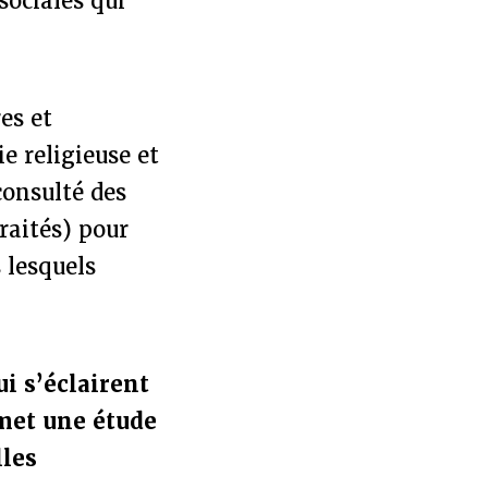
sociales qui
es et
e religieuse et
consulté des
traités) pour
 lesquels
ui s’éclairent
rmet une étude
lles