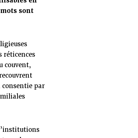
ilisables en
s mots sont
ligieuses
 réticences
u couvent,
 recouvrent
u consentie par
miliales
’institutions