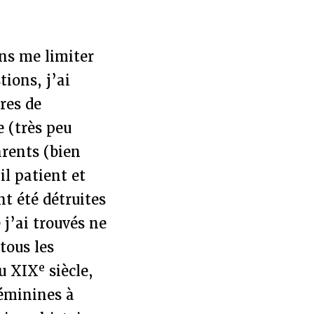
ans me limiter
tions, j’ai
res de
 (très peu
arents (bien
il patient et
t été détruites
 j’ai trouvés ne
tous les
e
au XIX
siècle,
éminines à