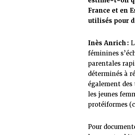
estime-t-on qu
France et en E
utilisés pour 
Inès Anrich :
L
féminines s’éc
parentales rapi
déterminés à réc
également des t
les jeunes femm
protéiformes (c
Pour documenter