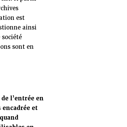
rchives
ation est
stionne ainsi
e société
tions sont en
r de l’entrée en
s encadrée et
 quand