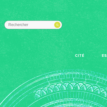
CITÉ
E