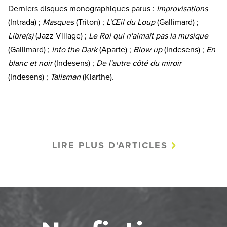
Derniers disques monographiques parus :
Improvisations
(Intrada) ;
Masques
(Triton) ;
L'Œil du Loup
(Gallimard) ;
Libre(s)
(Jazz Village) ;
Le Roi qui n'aimait pas la musique
(Gallimard) ;
Into the Dark
(Aparte) ;
Blow up
(Indesens) ;
En
blanc et noir
(Indesens) ;
De l'autre côté du miroir
(Indesens) ;
Talisman
(Klarthe).
LIRE PLUS D'ARTICLES