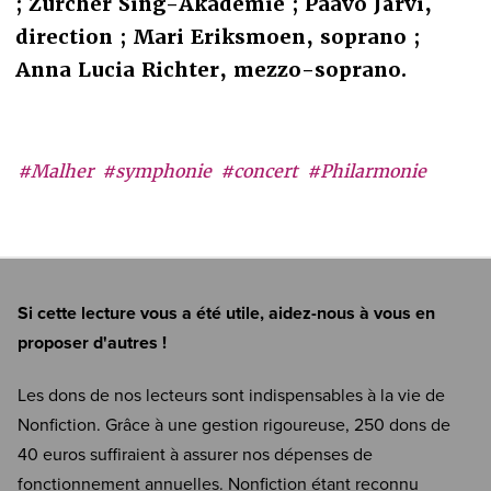
; Zürcher Sing-Akademie ; Paavo Järvi,
direction ; Mari Eriksmoen, soprano ;
Anna Lucia Richter, mezzo-soprano.
#Malher
#symphonie
#concert
#Philarmonie
Si cette lecture vous a été utile, aidez-nous à vous en
proposer d'autres !
Les dons de nos lecteurs sont indispensables à la vie de
Nonfiction. Grâce à une gestion rigoureuse, 250 dons de
40 euros suffiraient à assurer nos dépenses de
fonctionnement annuelles. Nonfiction étant reconnu