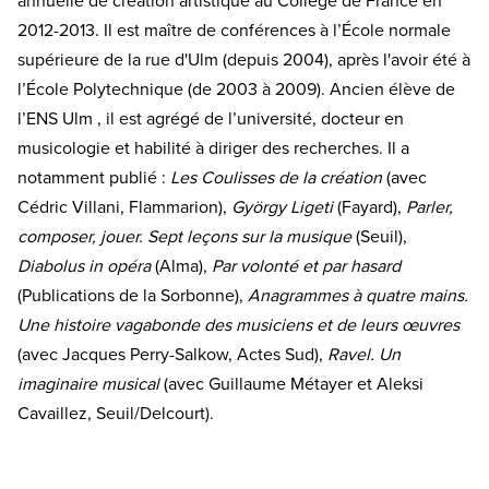
annuelle de création artistique au Collège de France en
2012-2013. Il est maître de conférences à l’École normale
supérieure de la rue d'Ulm (depuis 2004), après l'avoir été à
l’École Polytechnique (de 2003 à 2009). Ancien élève de
l’ENS Ulm , il est agrégé de l’université, docteur en
musicologie et habilité à diriger des recherches. Il a
notamment publié :
Les Coulisses de la création
(avec
Cédric Villani, Flammarion),
György Ligeti
(Fayard),
Parler,
composer, jouer. Sept leçons sur la musique
(Seuil),
Diabolus in opéra
(Alma),
Par volonté et par hasard
(Publications de la Sorbonne),
Anagrammes à quatre mains.
Une histoire vagabonde des musiciens et de leurs œuvres
(avec Jacques Perry-Salkow, Actes Sud),
Ravel. Un
imaginaire musical
(avec Guillaume Métayer et Aleksi
Cavaillez, Seuil/Delcourt).