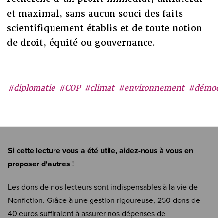
et maximal, sans aucun souci des faits
scientifiquement établis et de toute notion
de droit, équité ou gouvernance.
#diplomatie
#COP
#climat
#environnement
#démoc
Si cette lecture vous a été utile, aidez-nous à vous en
proposer d'autres !
Les dons de nos lecteurs sont indispensables à la vie de
Nonfiction. Grâce à une gestion rigoureuse, 250 dons de
40 euros suffiraient à assurer nos dépenses de