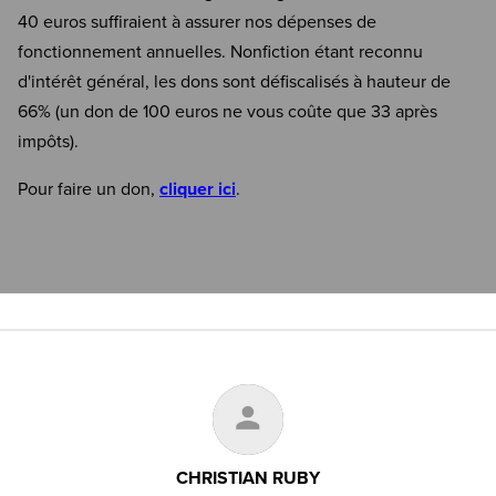
40 euros suffiraient à assurer nos dépenses de
fonctionnement annuelles. Nonfiction étant reconnu
d'intérêt général, les dons sont défiscalisés à hauteur de
66% (un don de 100 euros ne vous coûte que 33 après
impôts).
Pour faire un don,
cliquer ici
.
CHRISTIAN RUBY