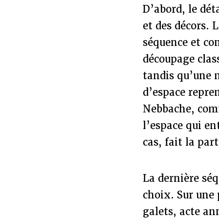
D’abord, le déta
et des décors. 
séquence et con
découpage class
tandis qu’une 
d’espace repren
Nebbache, comm
l’espace qui en
cas, fait la part
La dernière séq
choix. Sur une 
galets, acte an