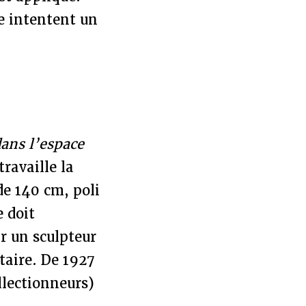
e intentent un
ans l’espace
ravaille la
de 140 cm, poli
e doit
ar un sculpteur
itaire. De 1927
ollectionneurs)