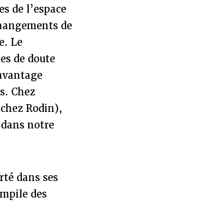
es de l’espace
 changements de
e. Le
des de doute
davantage
ès. Chez
chez Rodin),
u dans notre
rté dans ses
empile des