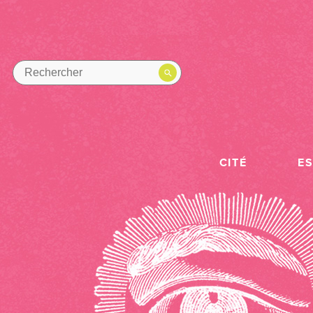
CITÉ
E