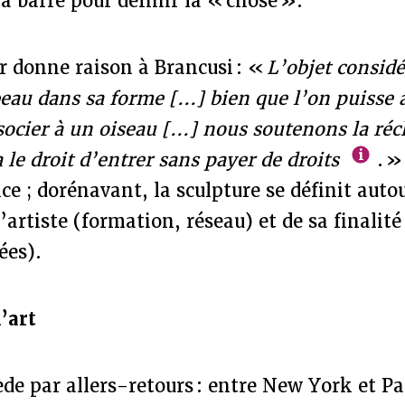
la barre pour définir la « chose ».
ur donne raison à Brancusi : «
L’objet considér
eau dans sa forme [...] bien que l’on puisse 
ssocier à un oiseau [...] nous soutenons la ré
 le droit d’entrer sans payer de droits
. »
nce ; dorénavant, la sculpture se définit auto
’artiste (formation, réseau) et de sa finalité
ées).
’art
e par allers-retours : entre New York et Par