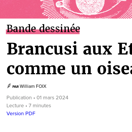
Bande dessinée
Brancusi aux E
comme un oisea
William FOIX
PAR
Publication • 01 mars 2024
Lecture • 7 minutes
Version PDF