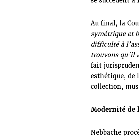
se succèdent à 
Au final, la Co
symétrique et b
difficulté à l’a
trouvons qu’il a
fait jurisprude
esthétique, de l
collection, mus
Modernité de l
Nebbache procèd