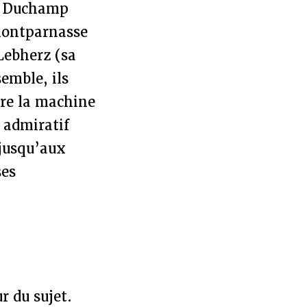
el Duchamp
 Montparnasse
Lebherz (sa
emble, ils
ntre la machine
 admiratif
 jusqu’aux
ses
r du sujet.