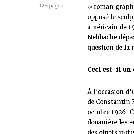
128 pages
« roman graphiq
opposé le scul
américain de 19
Nebbache dépas
question de la 
Ceci est-il un 
À l’occasion d’
de Constantin 
octobre 1926. C
douanière les 
des objets indu