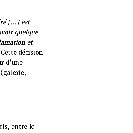
é [...] est
avoir quelque
clamation et
 Cette décision
ur d’une
 (galerie,
is, entre le