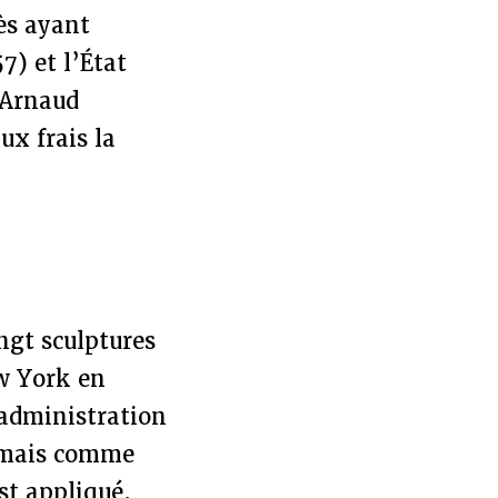
ès ayant
) et l’État
 Arnaud
x frais la
ingt sculptures
w York en
’administration
, mais comme
st appliqué.