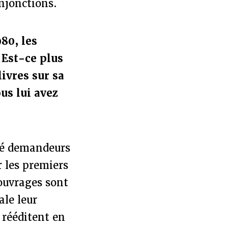
injonctions.
80, les
 Est-ce plus
livres sur sa
us lui avez
té demandeurs
r les premiers
 ouvrages sont
ale leur
s rééditent en