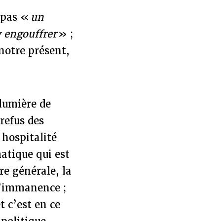
t pas «
un
y engouffrer
» ;
notre présent,
 lumière de
 refus des
 hospitalité
atique qui est
re générale, la
d’immanence ;
t c’est en ce