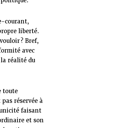
politique.
e-courant,
ropre liberté.
ouloir ? Bref,
nformité avec
la réalité du
e toute
t pas réservée à
unicité faisant
rdinaire et son