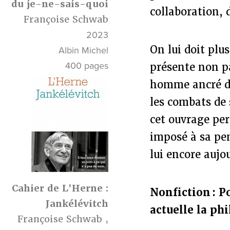
du je-ne-sais-quoi
collaboration, 
Françoise Schwab
2023
On lui doit plu
Albin Michel
400 pages
présente non 
homme ancré da
les combats de 
cet ouvrage pe
imposé à sa pen
lui encore aujo
Cahier de L'Herne :
Nonfiction : P
Jankélévitch
actuelle la ph
Françoise Schwab
,