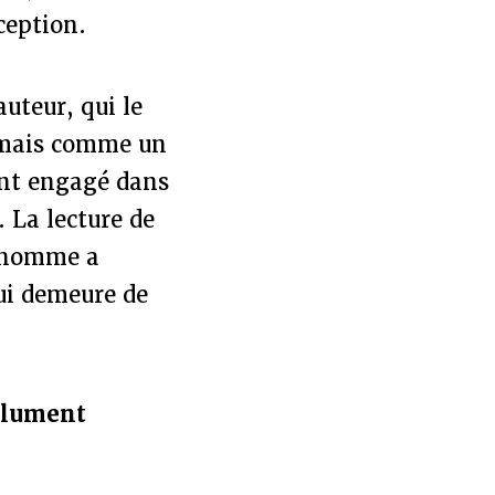
ception.
uteur, qui le
 mais comme un
ent engagé dans
 La lecture de
t homme a
qui demeure de
solument