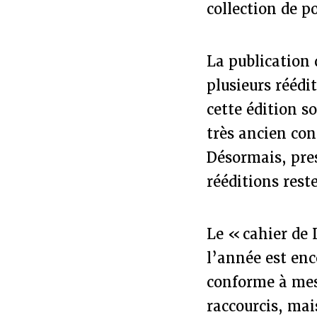
collection de p
La publication 
plusieurs réédi
cette édition s
très ancien con
Désormais, pres
rééditions rest
Le « cahier de 
l’année est enc
conforme à mes 
raccourcis, mai