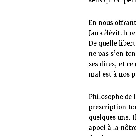
sens qu’on peut
En nous offran
Jankélévitch re
De quelle libert
ne pas s’en ten
ses dires, et ce
mal est à nos p
Philosophe de l
prescription to
quelques uns. I
appel à la nôtr