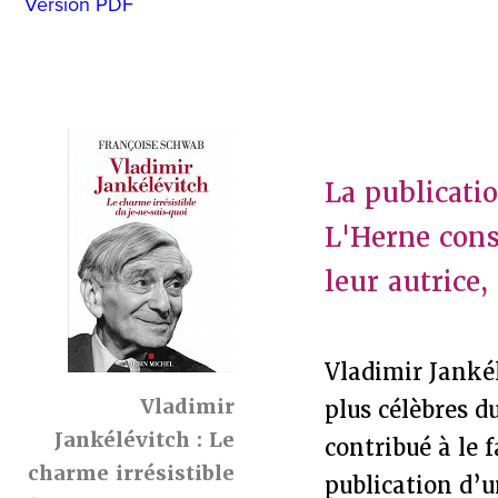
Version PDF
La publicati
L'Herne cons
leur autrice,
Vladimir Jankél
Vladimir
plus célèbres d
Jankélévitch : Le
contribué à le 
charme irrésistible
publication d’u