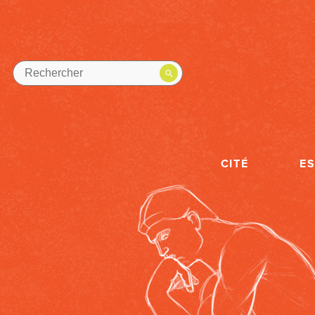
CITÉ
E