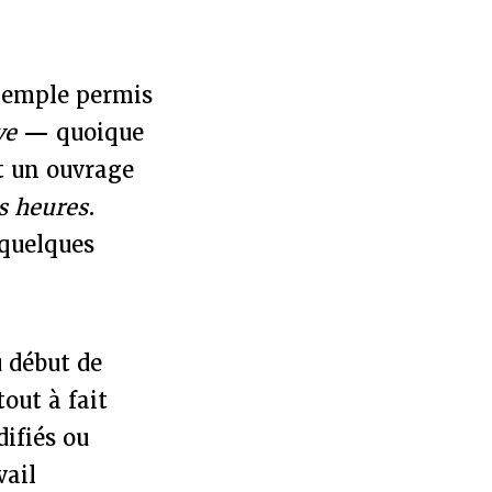
exemple permis
ve
—
quoique
t un ouvrage
s heures
.
 quelques
u début de
out à fait
ifiés ou
vail