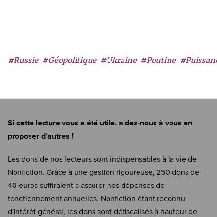
#Russie
#Géopolitique
#Ukraine
#Poutine
#Puissan
Si cette lecture vous a été utile, aidez-nous à vous en
proposer d'autres !
Les dons de nos lecteurs sont indispensables à la vie de
Nonfiction. Grâce à une gestion rigoureuse, 250 dons de
40 euros suffiraient à assurer nos dépenses de
fonctionnement annuelles. Nonfiction étant reconnu
d'intérêt général, les dons sont défiscalisés à hauteur de