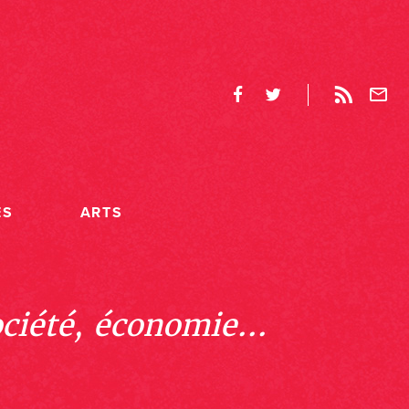
ES
ARTS
ociété, économie...