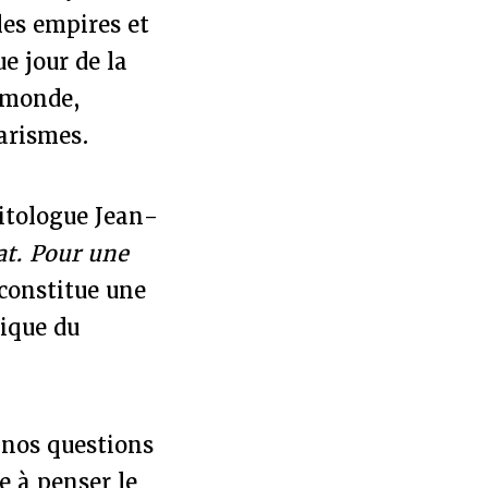
les empires et
e jour de la
u monde,
tarismes.
litologue Jean-
at. Pour une
 constitue une
rique du
 nos questions
e à penser le