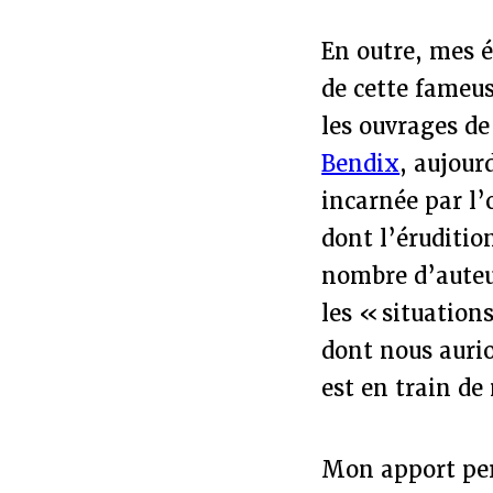
En outre, mes é
de cette fameu
les ouvrages d
Bendix
, aujour
incarnée par l
dont l’éruditio
nombre d’auteu
les « situation
dont nous aurio
est en train de 
Mon apport per