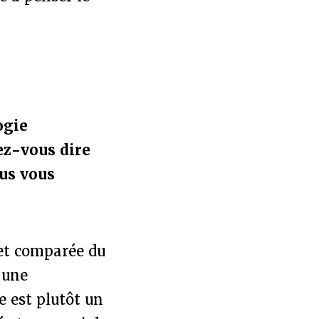
ogie
ez-vous dire
ous vous
 et comparée du
 une
e est plutôt un