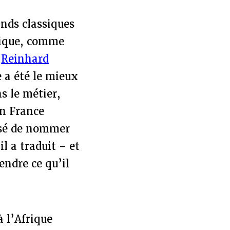
ands classiques
itique, comme
e
Reinhard
e a été le mieux
s le métier,
en France
posé de nommer
’il a traduit – et
endre ce qu’il
 l’Afrique