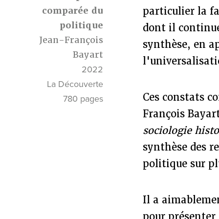
comparée du
particulier la 
politique
dont il continu
Jean-François
synthèse, en a
Bayart
l'universalisat
2022
La Découverte
Ces constats co
780 pages
François Bayar
sociologie hist
synthèse des re
politique sur p
Il a aimableme
pour présenter 