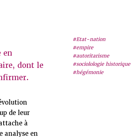
#Etat-nation
#empire
e en
#autoritarisme
aire, dont le
#sociolologie historique
#hégémonie
nfirmer.
évolution
up de leur
'attache à
le analyse en