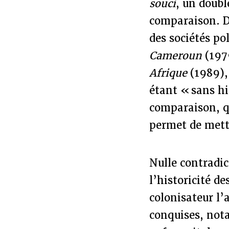
souci
, un doubl
comparaison. D’
des sociétés po
Cameroun
(197
Afrique
(1989),
étant « sans hi
comparaison, qu
permet de mettr
Nulle contradic
l’historicité de
colonisateur l’
conquises, nota