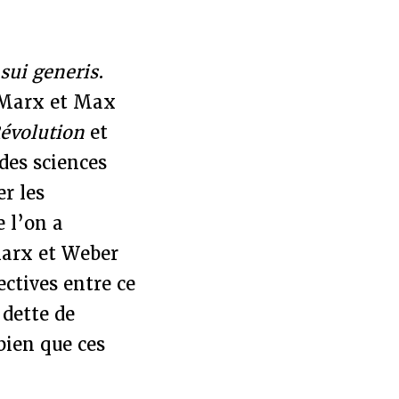
i
sui generis
.
l Marx et Max
Révolution
et
des sciences
r les
e l’on a
Marx et Weber
ectives entre ce
 dette de
bien que ces