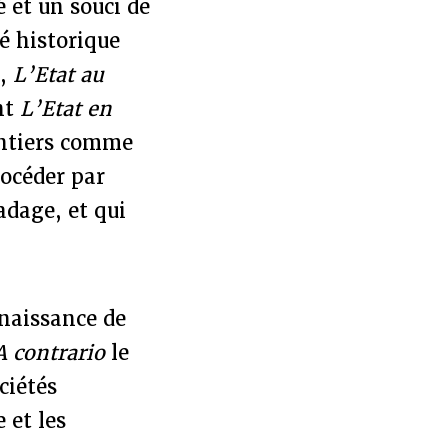
é et un souci de
é historique
e,
L’Etat au
nt
L’Etat en
ontiers comme
rocéder par
adage, et qui
nnaissance de
A contrario
le
ciétés
 et les