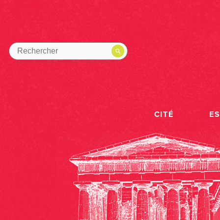
CITÉ
E