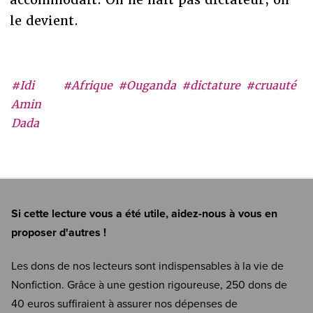
le devient.
#Idi
#Afrique
#Ouganda
#dictature
#cruauté
Amin
Dada
Si cette lecture vous a été utile, aidez-nous à vous en
proposer d'autres !
Les dons de nos lecteurs sont indispensables à la vie de
Nonfiction. Grâce à une gestion rigoureuse, 250 dons de
40 euros suffiraient à assurer nos dépenses de