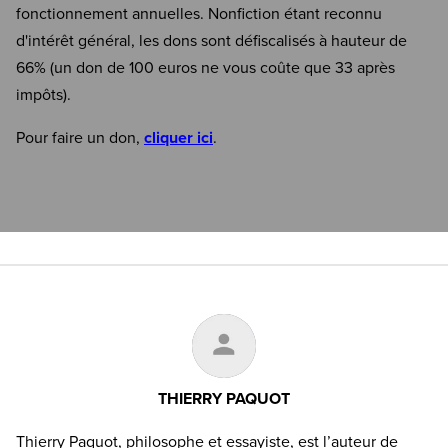
fonctionnement annuelles. Nonfiction étant reconnu
d'intérêt général, les dons sont défiscalisés à hauteur de
66% (un don de 100 euros ne vous coûte que 33 après
impôts).
Pour faire un don,
cliquer ici
.
THIERRY PAQUOT
Thierry Paquot, philosophe et essayiste, est l’auteur de