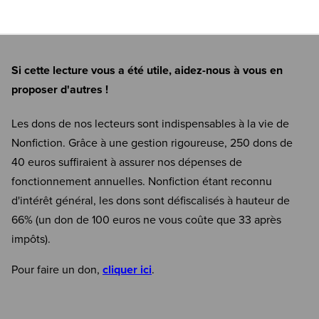
Si cette lecture vous a été utile, aidez-nous à vous en
proposer d'autres !
Les dons de nos lecteurs sont indispensables à la vie de
Nonfiction. Grâce à une gestion rigoureuse, 250 dons de
40 euros suffiraient à assurer nos dépenses de
fonctionnement annuelles. Nonfiction étant reconnu
d'intérêt général, les dons sont défiscalisés à hauteur de
66% (un don de 100 euros ne vous coûte que 33 après
impôts).
Pour faire un don,
cliquer ici
.