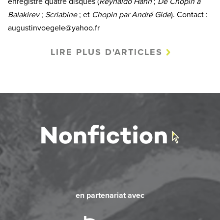
enregistré quatre disques (
Reynaldo Hahn
;
De Chopin à
Balakirev
;
Scriabine
; et
Chopin par André
Gide
). Contact :
augustinvoegele@yahoo.fr
LIRE PLUS D'ARTICLES
en partenariat avec