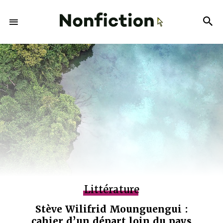
Littérature
Stève Wilifrid Mounguengui :
cahier d’un départ loin du pays