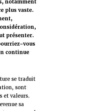
ns, notamment
e plus vaste.
ment,
considération,
ut présenter.
pourriez-vous
on continue
ure se traduit
ation, sont
 et valeurs.
devenue sa