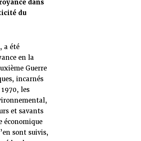
croyance dans
ticité du
, a été
yance en la
Deuxième Guerre
ques, incarnés
 1970, les
nvironnemental,
urs et savants
ise économique
’en sont suivis,