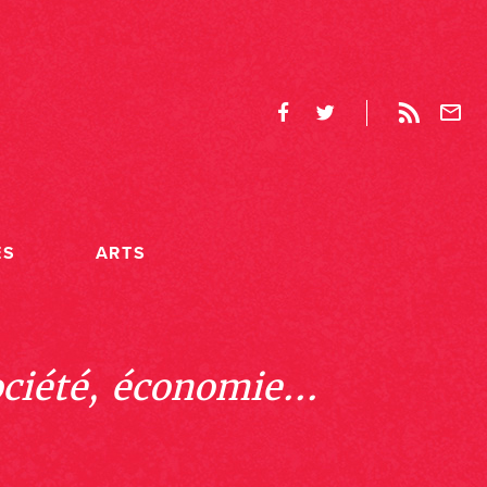
ES
ARTS
ociété, économie...