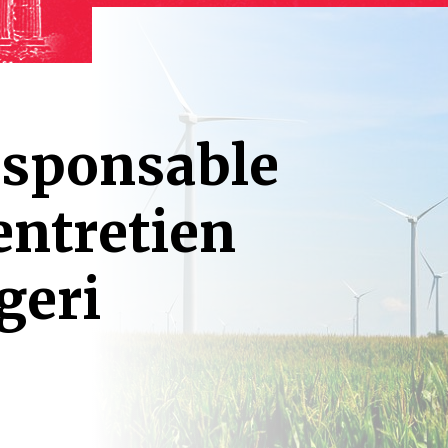
esponsable
 entretien
geri