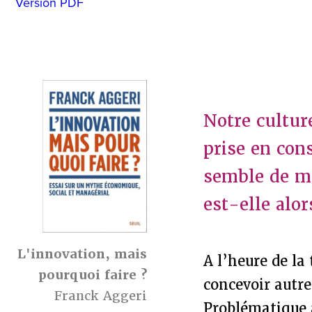
Version PDF
Notre cultur
prise en con
semble de mo
est-elle alo
L'innovation, mais
A l’heure de la
pourquoi faire ?
concevoir autr
Franck Aggeri
Problématique à