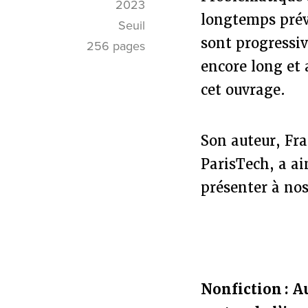
2023
longtemps préva
Seuil
sont progressi
256 pages
encore long et 
cet ouvrage.
Son auteur, Fr
ParisTech, a a
présenter à nos
Nonfiction : A