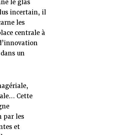
né le glas
s incertain, il
carne les
lace centrale à
 d’innovation
é dans un
agériale,
gale… Cette
igne
n par les
ntes et