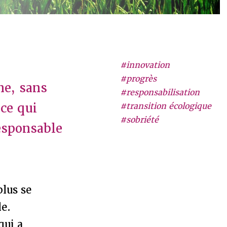
#innovation
#progrès
me, sans
#responsabilisation
 ce qui
#transition écologique
#sobriété
esponsable
plus se
e.
qui a