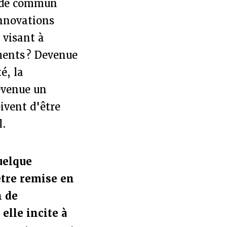
i de commun
innovations
 visant à
ments ? Devenue
é, la
devenue un
oivent d'être
l.
uelque
être remise en
n de
elle incite à