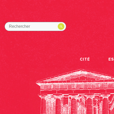
CITÉ
E