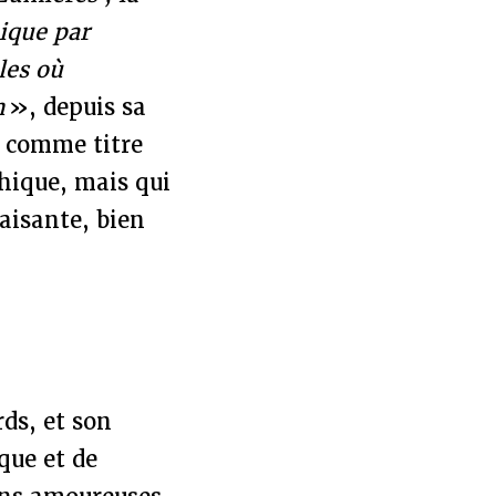
nique par
les où
n
», depuis sa
ie comme titre
phique, mais qui
laisante, bien
ds, et son
que et de