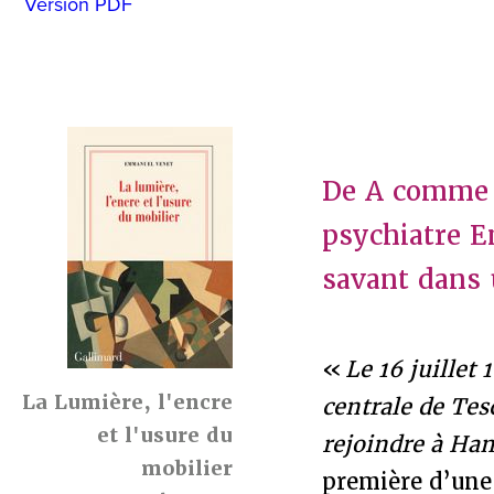
Version PDF
De A comme 
psychiatre E
savant dans u
«
Le 16 juillet
La Lumière, l'encre
centrale de Tes
et l'usure du
rejoindre à Ha
mobilier
première d’une 