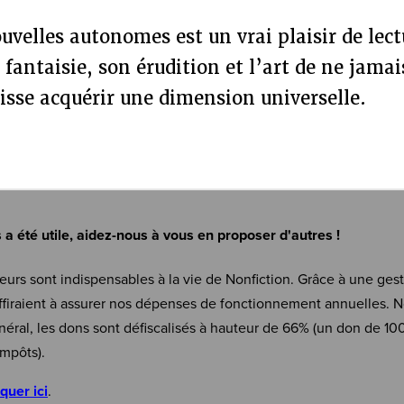
ouvelles autonomes est un vrai plaisir de lect
fantaisie, son érudition et l’art de ne jamai
isse acquérir une dimension universelle.
s a été utile, aidez-nous à vous en proposer d'autres !
eurs sont indispensables à la vie de Nonfiction. Grâce à une ges
firaient à assurer nos dépenses de fonctionnement annuelles. N
néral, les dons sont défiscalisés à hauteur de 66% (un don de 10
mpôts).
iquer ici
.