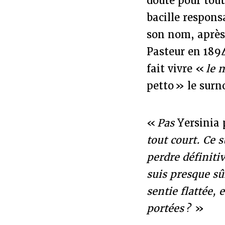
doute pour tout
bacille respon
son nom, après
Pasteur en 189
fait vivre «
le 
petto » le surn
«
Pas
Yersinia 
tout court. Ce s
perdre définitiv
suis presque sûr
sentie flattée, 
portées ?
»