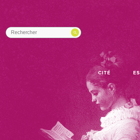
CITÉ
E