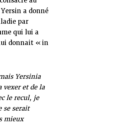
 consacré au
 Yersin a donné
ladie par
me qui lui a
 lui donnait « in
 mais Yersinia
 vexer et de la
c le recul, je
 se serait
as mieux