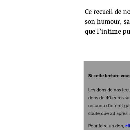
Ce recueil de n
son humour, sa 
que l’intime pu
Si cette lecture vou
Les dons de nos lect
dons de 40 euros suf
reconnu d'intérêt gé
coûte que 33 après i
Pour faire un don,
cl