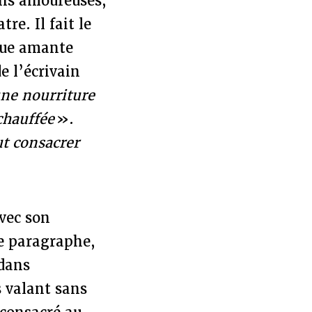
ions amoureuses,
re. Il fait le
que amante
e l’écrivain
ne nourriture
chauffée
».
t consacrer
avec son
e paragraphe,
dans
s valant sans