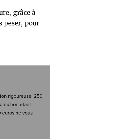
ure, grâce à
s peser, pour
tion rigoureuse, 250
onfiction étant
0 euros ne vous