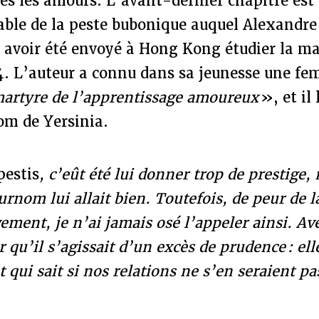
es les amours. L’avant-dernier chapitre est
sable de la peste bubonique auquel Alexandre
 avoir été envoyé à Hong Kong étudier la ma
4. L’auteur a connu dans sa jeunesse une fem
martyre de l’apprentissage amoureux
», et il
om de Yersinia.
pestis
, c’eût été lui donner trop de prestige,
urnom lui allait bien. Toutefois, de peur de la
ement, je n’ai jamais osé l’appeler ainsi. Ave
 qu’il s’agissait d’un excès de prudence : elle
et qui sait si nos relations ne s’en seraient p