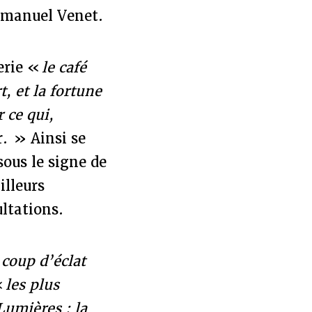
Emmanuel Venet.
erie «
le café
t, et la fortune
r ce qui,
r.
» Ainsi se
sous le signe de
illeurs
ltations.
 coup d’éclat
«
les plus
Lumières ; la