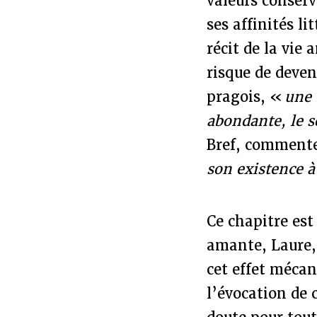
valeurs conserv
ses affinités li
récit de la vi
risque de deven
pragois, «
une 
abondante, le 
Bref, comment
son existence à
Ce chapitre est
amante, Laure,
cet effet méca
l’évocation de 