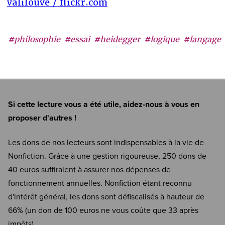
valilouve / flickr.com
#philosophie
#essai
#heidegger
#logique
#langage
Si cette lecture vous a été utile, aidez-nous à vous en
proposer d'autres !
Les dons de nos lecteurs sont indispensables à la vie de
Nonfiction. Grâce à une gestion rigoureuse, 250 dons de
40 euros suffiraient à assurer nos dépenses de
fonctionnement annuelles. Nonfiction étant reconnu
d'intérêt général, les dons sont défiscalisés à hauteur de
66% (un don de 100 euros ne vous coûte que 33 après
impôts).