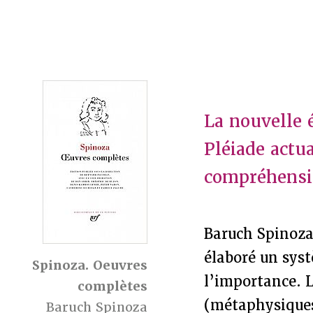
La nouvelle 
Pléiade actua
compréhensio
Baruch Spinoza
élaboré un sys
Spinoza. Oeuvres
l’importance. L
complètes
(métaphysiques,
Baruch Spinoza