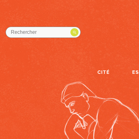
CITÉ
E