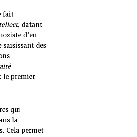
 fait
ellect
, datant
inoziste d’en
e saisissant des
ons
aité
t le premier
res qui
ans la
es. Cela permet