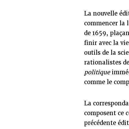
La nouvelle édit
commencer la l
de 1659, plaçan
finir avec la vi
outils de la s
rationalistes de
politique
imméd
comme le compl
La correspondan
composent ce c
précédente édit