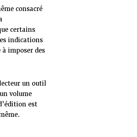
-même consacré
a
que certains
es indications
e à imposer des
lecteur un outil
d'un volume
d’édition est
e-même.