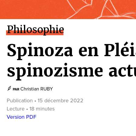
Philosophie
Spinoza en Pléi
spinozisme act
Christian RUBY
PAR
Publication • 15 décembre 2022
Lecture • 18 minutes
Version PDF