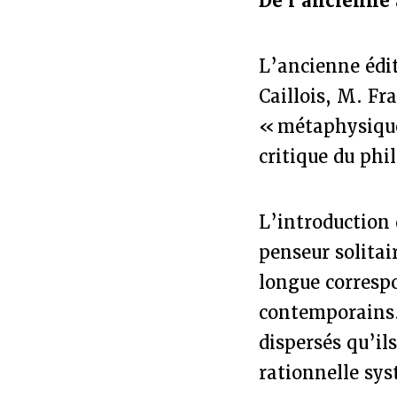
De l'ancienne 
L’ancienne édit
Caillois, M. Fr
« métaphysique
critique du phi
L’introduction d
penseur solitai
longue correspo
contemporains. 
dispersés qu’il
rationnelle sy