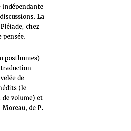
ée indépendante
 discussions. La
Pléiade, chez
e pensée.
 ou posthumes)
 traduction
uvelée de
nédits (le
n de volume) et
. Moreau, de P.