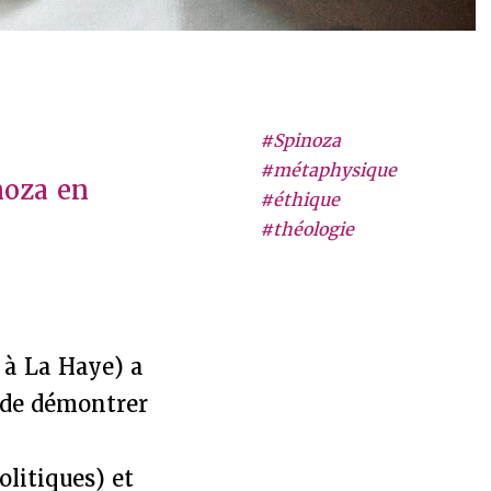
#Spinoza
#métaphysique
noza en
#éthique
#théologie
 à La Haye) a
 de démontrer
litiques) et