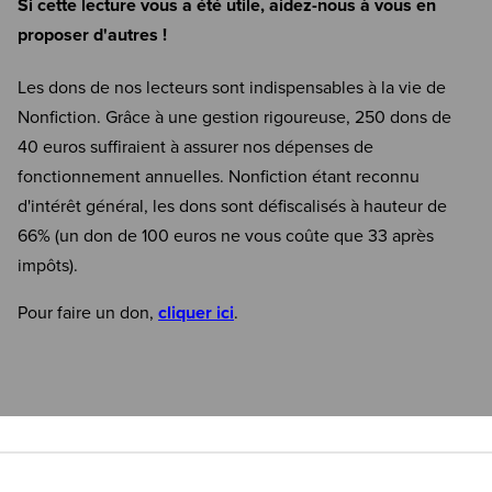
Si cette lecture vous a été utile, aidez-nous à vous en
proposer d'autres !
Les dons de nos lecteurs sont indispensables à la vie de
Nonfiction. Grâce à une gestion rigoureuse, 250 dons de
40 euros suffiraient à assurer nos dépenses de
fonctionnement annuelles. Nonfiction étant reconnu
d'intérêt général, les dons sont défiscalisés à hauteur de
66% (un don de 100 euros ne vous coûte que 33 après
impôts).
Pour faire un don,
cliquer ici
.