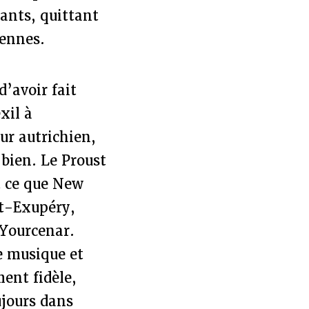
tants, quittant
iennes.
d’avoir fait
xil à
ur autrichien,
 bien. Le Proust
ut ce que New
nt-Exupéry,
 Yourcenar.
e musique et
ent fidèle,
ujours dans