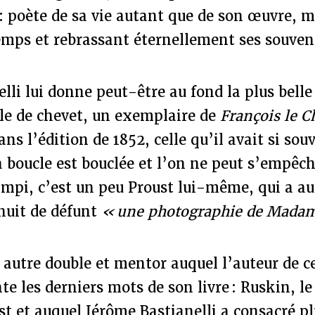
 poète de sa vie autant que de son œuvre, m
temps et rebrassant éternellement ses souven
lli lui donne peut-être au fond la plus bell
ble de chevet, un exemplaire de
François le 
ns l’édition de 1852, celle qu’il avait si sou
 boucle est bouclée et l’on ne peut s’empêc
mpi, c’est un peu Proust lui-même, qui a au
 nuit de défunt
« une photographie de Madam
 autre double et mentor auquel l’auteur de c
e les derniers mots de son livre : Ruskin, le 
st et auquel Jérôme Bastianelli a consacré pl