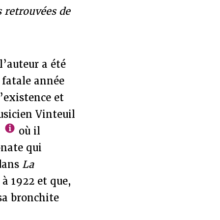
 retrouvées de
 l’auteur a été
t fatale année
l’existence et
usicien Vinteuil
où il
onate qui
 dans
La
 à 1922 et que,
sa bronchite