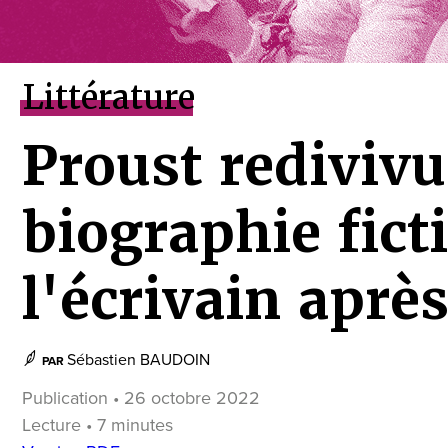
Littérature
Proust redivivu
biographie fict
l'écrivain aprè
Sébastien BAUDOIN
PAR
Publication • 26 octobre 2022
Lecture • 7 minutes