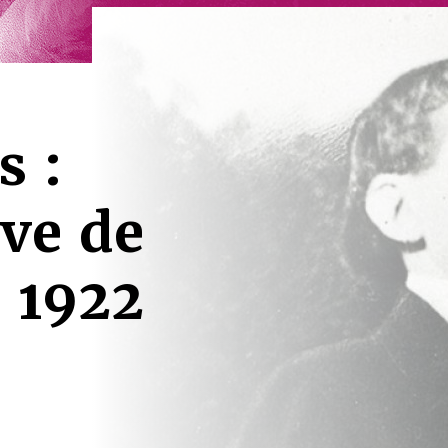
s :
ive de
s 1922