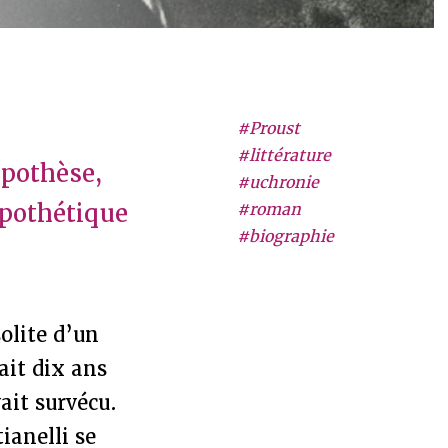
#Proust
#littérature
ypothèse,
#uchronie
ypothétique
#roman
#biographie
solite d’un
ait dix ans
vait survécu.
ianelli se