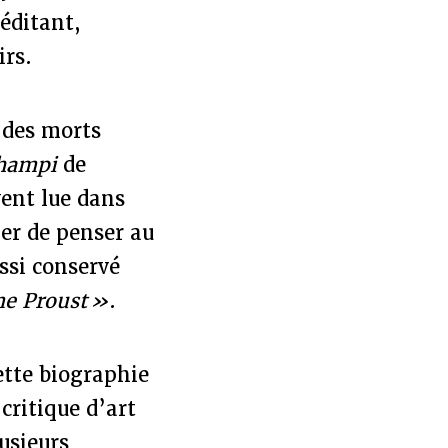
éditant,
irs.
e des morts
Champi
de
vent lue dans
her de penser au
ssi conservé
e Proust »
.
ette biographie
critique d’art
usieurs