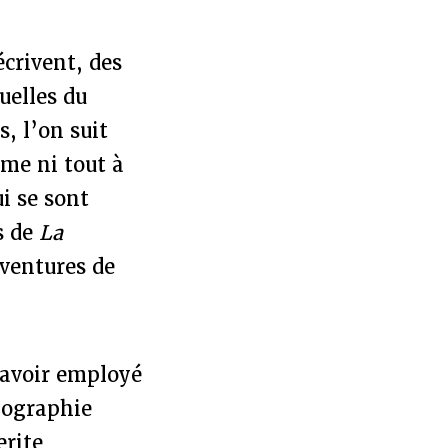
crivent, des
uelles du
, l’on suit
ême ni tout à
ui se sont
s de
La
aventures de
’avoir employé
biographie
rite