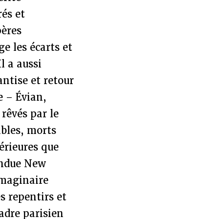
és et
pères
ge les écarts et
l a aussi
ntise et retour
e – Évian,
 rêvés par le
ibles, morts
érieures que
tendue New
 imaginaire
s repentirs et
cadre parisien