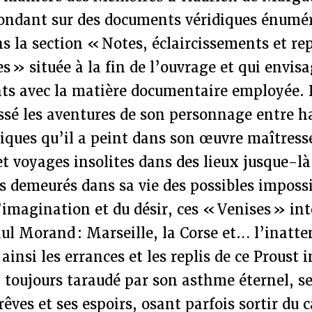
fondant sur des documents véridiques énumér
 la section « Notes, éclaircissements et re
s » située à la fin de l’ouvrage et qui envisa
ts avec la matière documentaire employée. I
sé les aventures de son personnage entre ha
iques qu’il a peint dans son œuvre maîtress
 et voyages insolites dans des lieux jusque-là
s demeurés dans sa vie des possibles imposs
’imagination et du désir, ces « Venises » int
aul Morand : Marseille, la Corse et… l’inat
 ainsi les errances et les replis de ce Proust
toujours taraudé par son asthme éternel, se
rêves et ses espoirs, osant parfois sortir du 