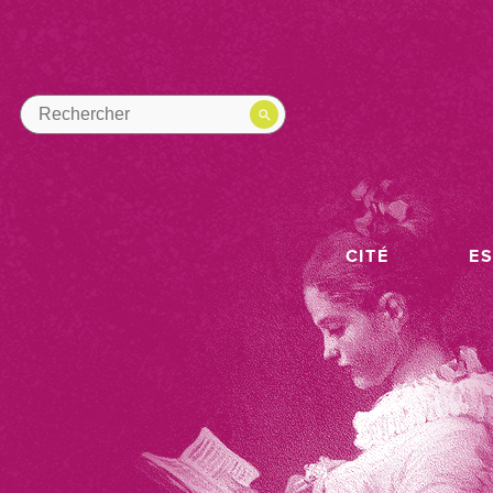
CITÉ
E