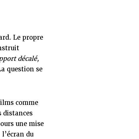
ard. Le propre
nstruit
pport décalé,
La question se
 films comme
s distances
jours une mise
 l’écran du