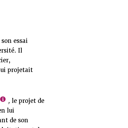
 son essai
rsité. Il
ier,
ui projetait
,
le projet de
en lui
ant de son