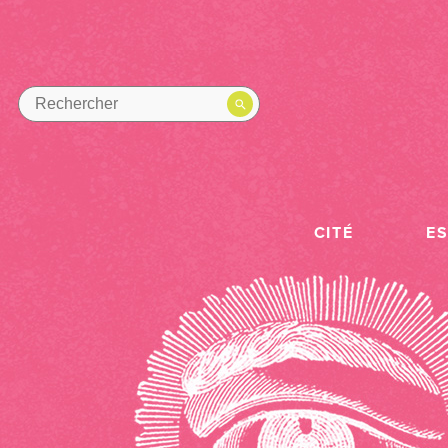
CITÉ
E