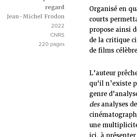
regard
Organisé en qu
Jean-Michel Frodon
courts permetta
2022
propose ainsi d
CNRS
de la critique 
220 pages
de films célèbr
L'auteur prêch
qu'il n’existe 
genre d'analys
des
analyses de
cinématographi
une multiplici
ici, à présente