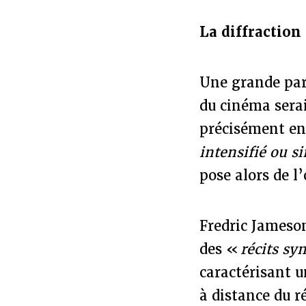
La diffraction
Une grande part
du cinéma serai
précisément e
intensifié ou s
pose alors de l’
Fredric Jameso
des «
récits s
caractérisant 
à distance du r