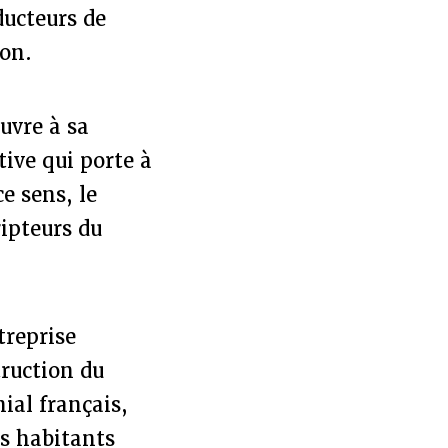
ducteurs de
ion.
œuvre à sa
ive qui porte à
e sens, le
ripteurs du
treprise
truction du
ial français,
es habitants