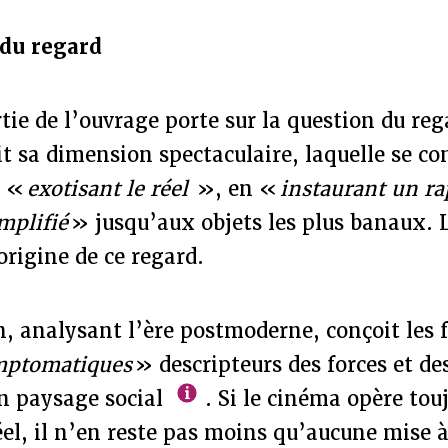
 du regard
ie de l’ouvrage porte sur la question du reg
t sa dimension spectaculaire, laquelle se co
n «
exotisant le réel
», en «
instaurant un ra
implifié
» jusqu’aux objets les plus banaux. 
origine de ce regard.
n, analysant l’ère postmoderne, conçoit les
ymptomatiques
» descripteurs des forces et de
un paysage social
. Si le cinéma opère tou
éel, il n’en reste pas moins qu’aucune mise à