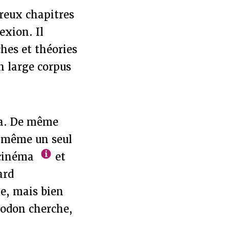
reux chapitres
exion. Il
hes et théories
n large corpus
ma. De même
i même un seul
 cinéma
et
ard
e, mais bien
rodon cherche,