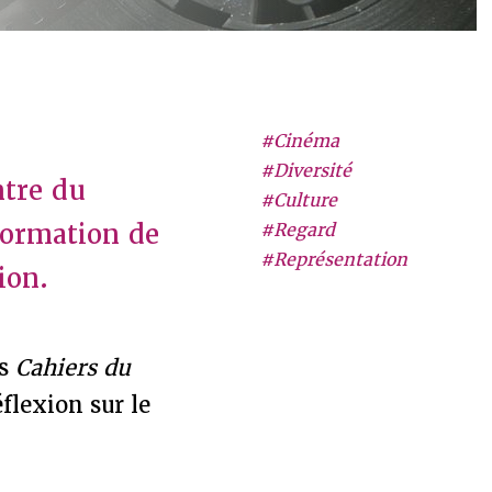
#Cinéma
#Diversité
ntre du
#Culture
formation de
#Regard
#Représentation
ion.
es
Cahiers du
lexion sur le