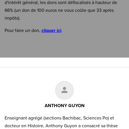
d'intérêt général, les dons sont défiscalisés à hauteur de
66% (un don de 100 euros ne vous coûte que 33 après
impôts).
Pour faire un don,
cliquer ici
.
ANTHONY GUYON
Enseignant agrégé (sections Bachibac, Sciences Po) et
docteur en Histoire, Anthony Guyon a consacré sa thèse