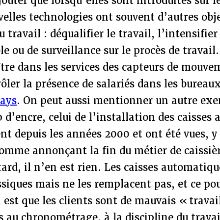
ajouter que lorsqu’elles sont introduites sur l
uvelles technologies ont souvent d’autres obj
travail : déqualifier le travail, l’intensifier
le ou de surveillance sur le procès de travail
tre dans les services des capteurs de mouve
rôler la présence de salariés dans les burea
lays
. On peut aussi mentionner un autre exe
 d’encre, celui de l’installation des caisses
ent depuis les années 2000 et ont été vues, 
comme annonçant la fin du métier de caissiè
tard, il n’en est rien. Les caisses automatiq
ssiques mais ne les remplacent pas, et ce po
 est que les clients sont de mauvais « travail
 au chronométrage, à la discipline du travail