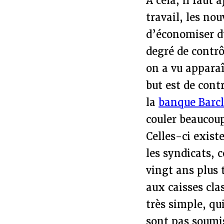
À cela, il faut 
travail, les no
d’économiser du 
degré de contrô
on a vu apparaî
but est de cont
la
banque Barc
couler beaucoup
Celles-ci exist
les syndicats, 
vingt ans plus 
aux caisses cla
très simple, qui
sont pas soumis