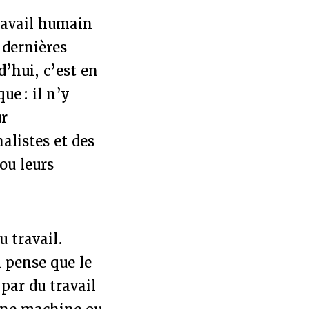
travail humain
 dernières
d’hui, c’est en
e : il n’y
ur
alistes et des
ou leurs
u travail.
 pense que le
 par du travail