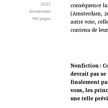
2022
conséquence la
Amsterdam
(Amsterdam, 202
144 pages
autre voie, cell
contenu de leur
Nonfiction : C
devrait pas se
finalement par
vous, les prin
une telle prév