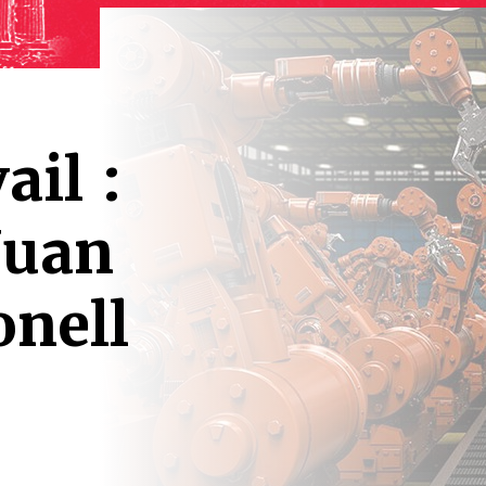
ail :
Juan
onell