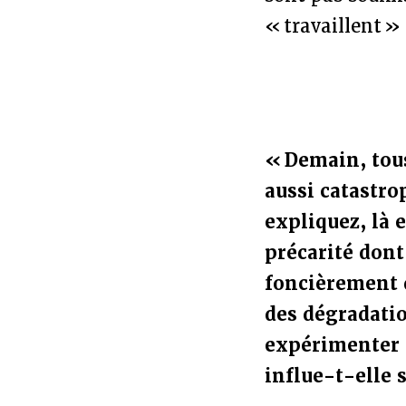
« travaillent »
« Demain, tous
aussi catastro
expliquez, là e
précarité dont
foncièrement d
des dégradatio
expérimenter d
influe-t-elle s