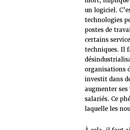
mort, implique
un logiciel. C’
technologies p
postes de trava
certains servic
techniques. Il 
désindustrialis
organisations d
investit dans 
augmenter ses 
salariés. Ce ph
laquelle les no