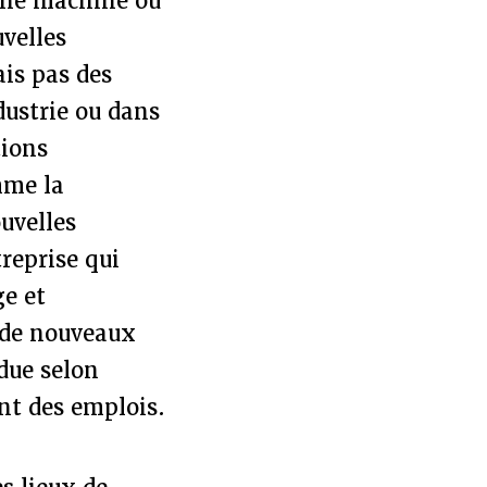
une machine ou
uvelles
is pas des
dustrie ou dans
tions
mme la
ouvelles
reprise qui
ge et
 de nouveaux
due selon
nt des emplois.