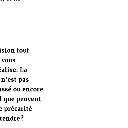
ision tout
t vous
éalise. La
 n’est pas
passé ou encore
il que peuvent
e précarité
ttendre ?