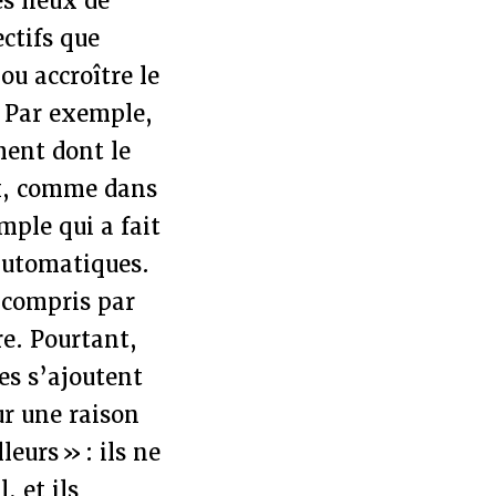
es lieux de
ectifs que
 ou accroître le
. Par exemple,
ment dont le
ux, comme dans
mple qui a fait
 automatiques.
y compris par
re. Pourtant,
ues s’ajoutent
ur une raison
leurs » : ils ne
, et ils