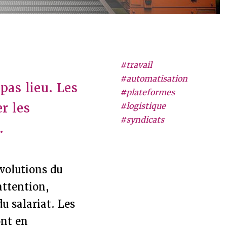
#travail
#automatisation
pas lieu. Les
#plateformes
r les
#logistique
#syndicats
.
évolutions du
'attention,
du salariat. Les
ont en