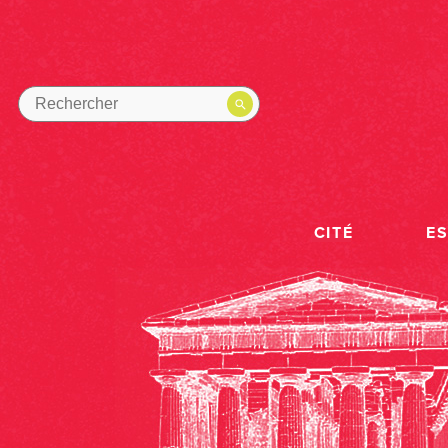
CITÉ
E