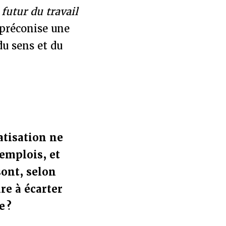
 futur du travail
 préconise une
du sens et du
atisation ne
’emplois, et
sont, selon
re à écarter
e ?