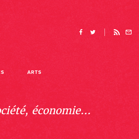
ES
ARTS
ociété, économie...