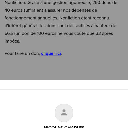
Nonfiction. Grâce à une gestion rigoureuse, 250 dons de
40 euros suffiraient à assurer nos dépenses de
fonctionnement annuelles. Nonfiction étant reconnu
d'intérêt général, les dons sont défiscalisés à hauteur de
66% (un don de 100 euros ne vous coûte que 33 après
impôts).
Pour faire un don,
cliquer ici
.