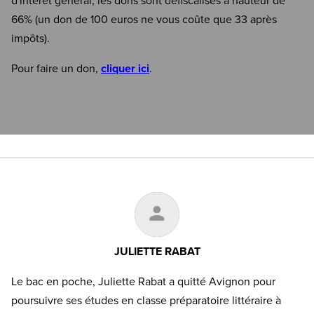
d'intérêt général, les dons sont défiscalisés à hauteur de
66% (un don de 100 euros ne vous coûte que 33 après
impôts).
Pour faire un don,
cliquer ici
.
JULIETTE RABAT
Le bac en poche, Juliette Rabat a quitté Avignon pour
poursuivre ses études en classe préparatoire littéraire à