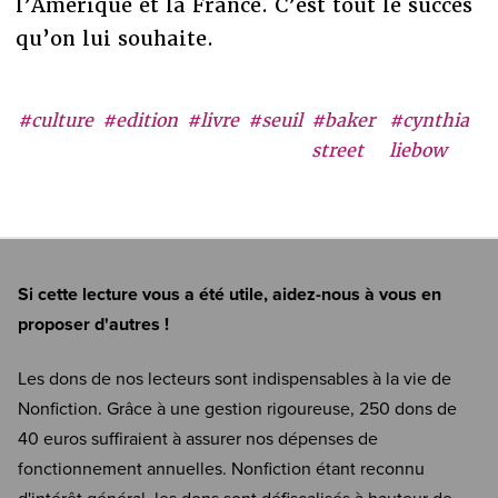
l’Amérique et la France. C’est tout le succès
qu’on lui souhaite.
#culture
#edition
#livre
#seuil
#baker
#cynthia
street
liebow
Si cette lecture vous a été utile, aidez-nous à vous en
proposer d'autres !
Les dons de nos lecteurs sont indispensables à la vie de
Nonfiction. Grâce à une gestion rigoureuse, 250 dons de
40 euros suffiraient à assurer nos dépenses de
fonctionnement annuelles. Nonfiction étant reconnu