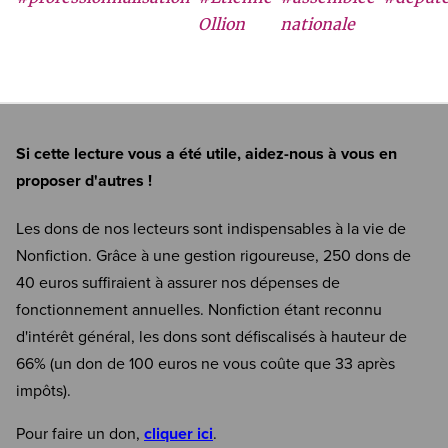
Ollion
nationale
Si cette lecture vous a été utile, aidez-nous à vous en
proposer d'autres !
Les dons de nos lecteurs sont indispensables à la vie de
Nonfiction. Grâce à une gestion rigoureuse, 250 dons de
40 euros suffiraient à assurer nos dépenses de
fonctionnement annuelles. Nonfiction étant reconnu
d'intérêt général, les dons sont défiscalisés à hauteur de
66% (un don de 100 euros ne vous coûte que 33 après
impôts).
Pour faire un don,
cliquer ici
.