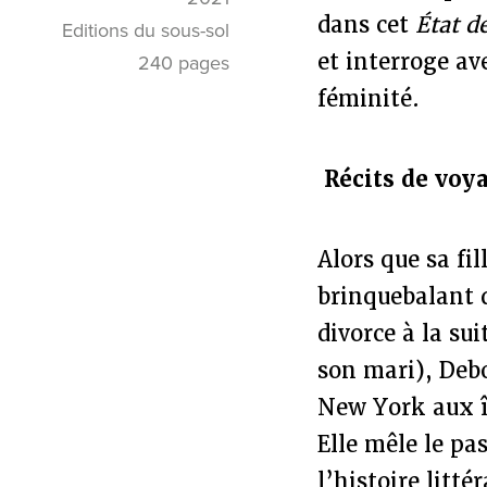
dans cet
État d
Editions du sous-sol
et interroge av
240 pages
féminité.
Récits de voy
Alors que sa fi
brinquebalant d
divorce à la sui
son mari), Deb
New York aux î
Elle mêle le pas
l’histoire litté