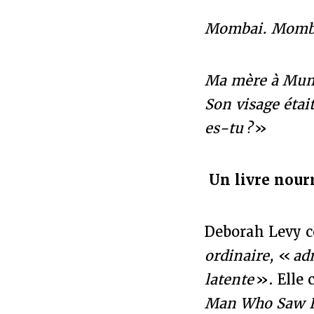
Mombai. Mombye
Ma mère à Mumb
Son visage étai
es-tu ?
»
Un livre nourr
Deborah Levy co
ordinaire,
«
adm
latente
». Elle 
Man Who Saw E