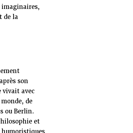
u imaginaires,
t de la
rtement
 après son
 vivait avec
 monde, de
 ou Berlin.
 philosophie et
es humoristiques