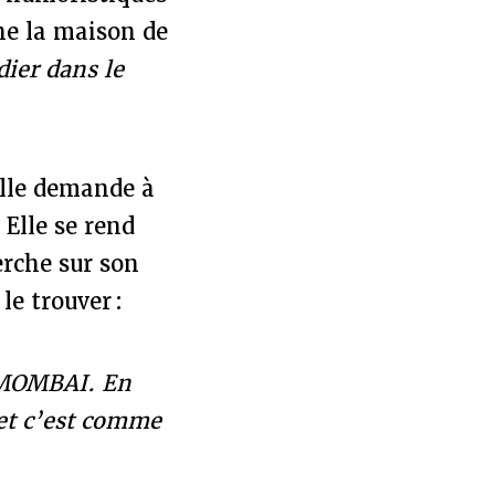
ne la maison de
ier dans le
 elle demande à
 Elle se rend
rche sur son
le trouver :
é MOMBAI. En
 et c’est comme