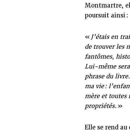
Montmartre, ell
poursuit ainsi :
«
J’étais en tr
de trouver les 
fantômes, histor
Lui-même serait
phrase du livre
ma vie : l’enfan
mère et toutes 
propriétés.
»
Elle se rend a