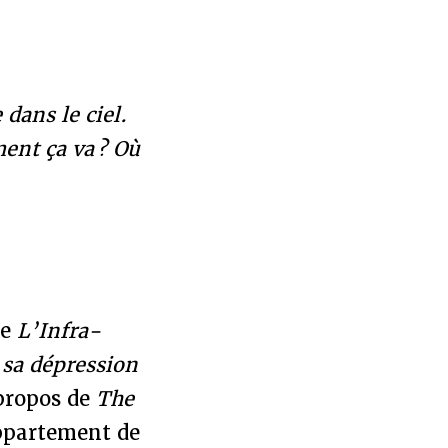
dans le ciel.
ent ça va ? Où
de
L’Infra-
r sa dépression
 propos de
The
appartement de