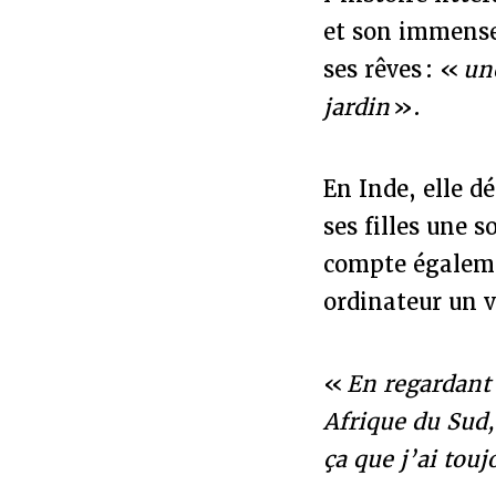
et son immense 
ses rêves : «
un
jardin
».
En Inde, elle d
ses filles une 
compte égaleme
ordinateur un v
«
En regardant 
Afrique du Sud,
ça que j’ai tou