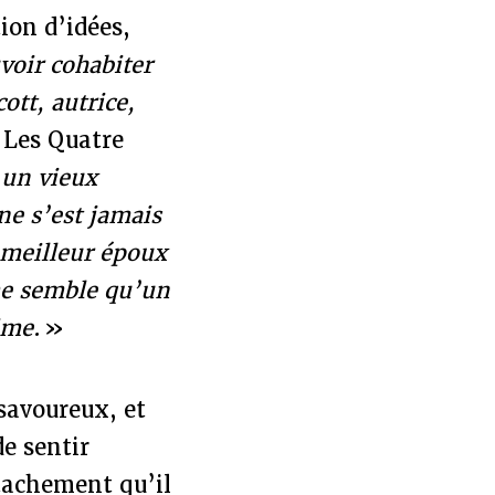
tion d’idées,
voir cohabiter
ott, autrice,
,
Les Quatre
 un vieux
ne s’est jamais
 meilleur époux
 me semble qu’un
ime
. »
savoureux, et
de sentir
étachement qu’il