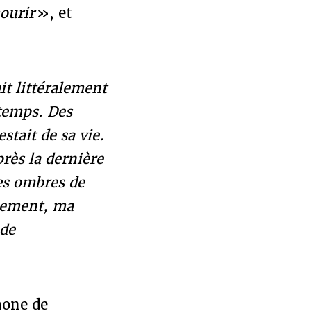
mourir
», et
it littéralement
 temps. Des
stait de sa vie.
rès la dernière
les ombres de
issement, ma
 de
mone de