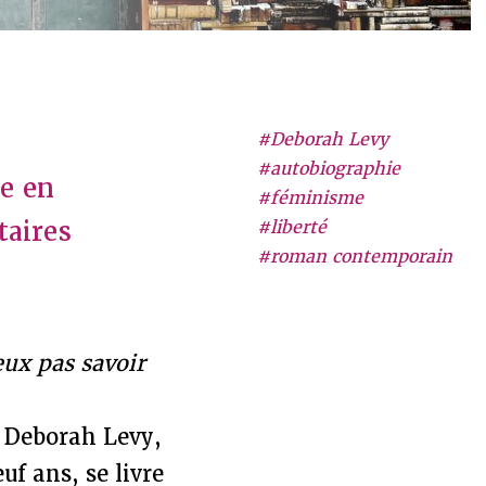
#Deborah Levy
#autobiographie
ie en
#féminisme
taires
#liberté
#roman contemporain
eux pas savoir
 Deborah Levy,
uf ans, se livre