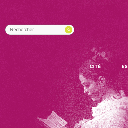
CITÉ
E