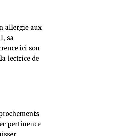
n allergie aux
l, sa
rence ici son
a lectrice de
approchements
vec pertinence
aisser