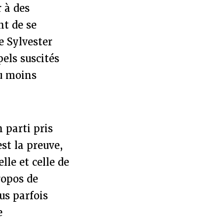
 à des
nt de se
de Sylvester
pels suscités
ou moins
n parti pris
est la preuve,
lle et celle de
ropos de
us parfois
e