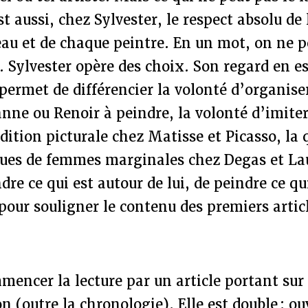
st aussi, chez Sylvester, le respect absolu de 
au et de chaque peintre. En un mot, on ne p
t. Sylvester opère des choix. Son regard en e
i permet de différencier la volonté d’organis
nne ou Renoir à peindre, la volonté d’imiter
adition picturale chez Matisse et Picasso, la 
ues de femmes marginales chez Degas et Lau
ndre ce qui est autour de lui, de peindre ce q
pour souligner le contenu des premiers articl
mencer la lecture par un article portant su
n (outre la chronologie). Elle est double : ouv