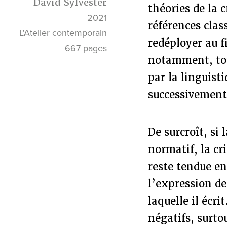
David Sylvester
théories de la 
2021
références clas
L'Atelier contemporain
redéployer au fi
667 pages
notamment, tou
par la linguisti
successivement
De surcroît, si 
normatif, la cri
reste tendue ent
l’expression de 
laquelle il écr
négatifs, surt