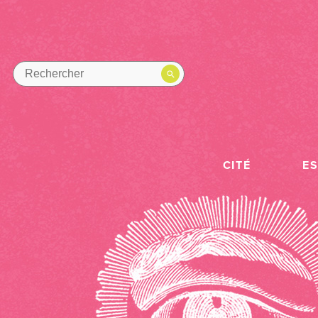
CITÉ
E