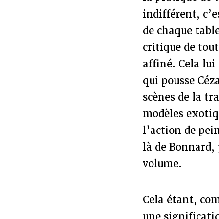
indifférent, c’e
de chaque table
critique de tou
affiné. Cela lu
qui pousse Céza
scènes de la tr
modèles exotiq
l’action de pei
là de Bonnard, 
volume.
Cela étant, com
une significatio