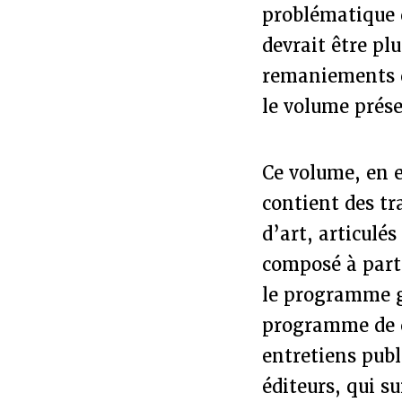
problématique d
devrait être pl
remaniements de
le volume présen
Ce volume, en e
contient des tr
d’art, articulés
composé à parti
le programme g
programme de c
entretiens publ
éditeurs, qui s