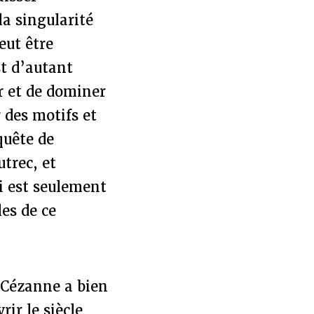
la singularité
eut être
st d’autant
er et de dominer
 des motifs et
quête de
trec, et
ui est seulement
es de ce
r Cézanne a bien
rir le siècle