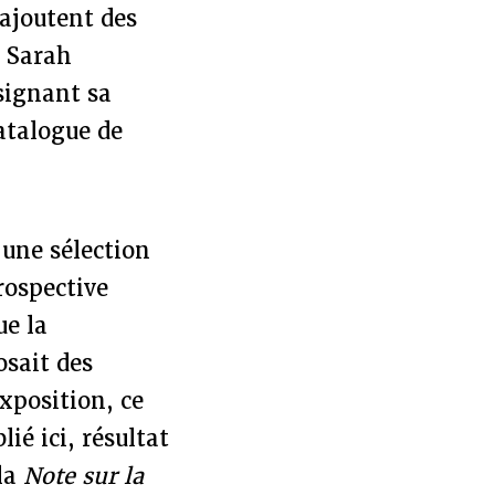
ajoutent des
: Sarah
signant sa
atalogue de
 une sélection
rospective
ue la
osait des
xposition, ce
ié ici, résultat
 la
Note sur la