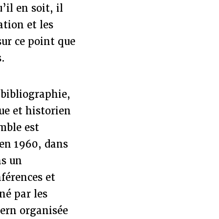
il en soit, il
ation et les
ur ce point que
s.
 bibliographie,
ue et historien
mble est
 en 1960, dans
ns un
férences et
né par les
dern organisée