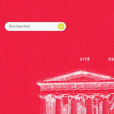
CITÉ
E