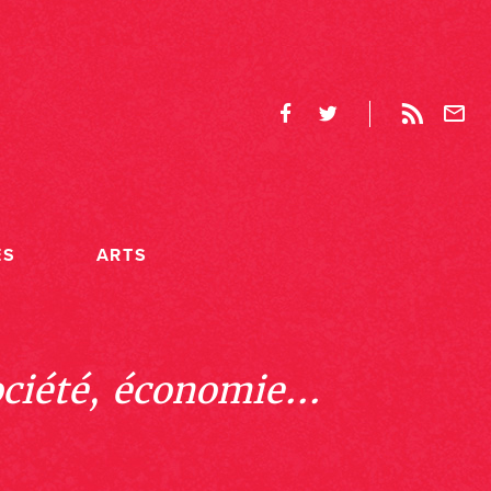
ES
ARTS
ociété, économie...