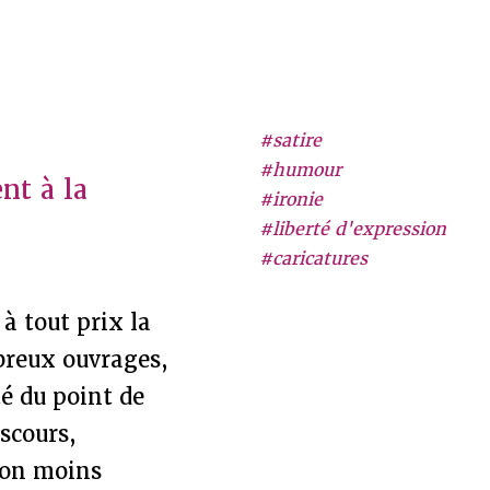
#satire
#humour
nt à la
#ironie
#liberté d'expression
#caricatures
à tout prix la
mbreux ouvrages,
té du point de
iscours,
 non moins