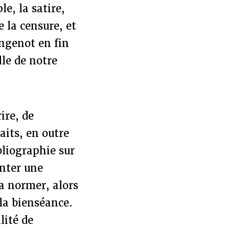
e, la satire,
e la censure, et
Angenot en fin
lle de notre
ire, de
aits, en outre
bliographie sur
enter une
la normer, alors
la bienséance.
lité de