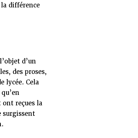
la différence
 l’objet d’un
les, des proses,
e lycée. Cela
e qu’en
 ont reçues la
e surgissent
n.