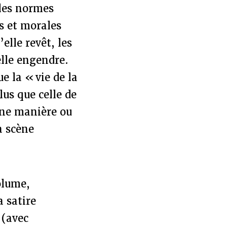
 les normes
es et morales
elle revêt, les
elle engendre.
ue la « vie de la
lus que celle de
’une manière ou
a scène
olume,
a satire
 (avec