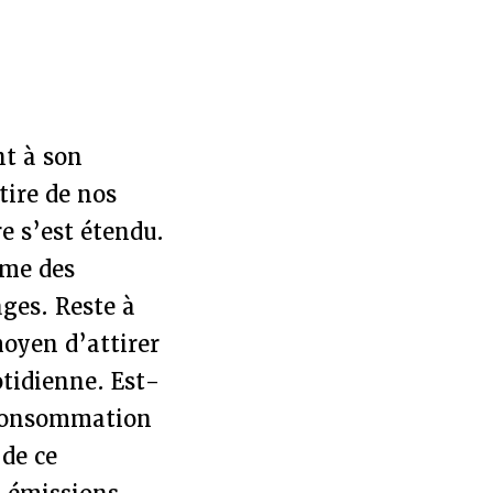
nt à son
tire de nos
re s’est étendu.
ême des
ages. Reste à
oyen d’attirer
otidienne. Est-
e consommation
 de ce