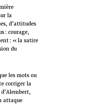
emière
ur la
es, d’attitudes
us : courage,
nt : « la satire
sion du
 que les mots ou
e corriger la
 d’Alembert,
n attaque