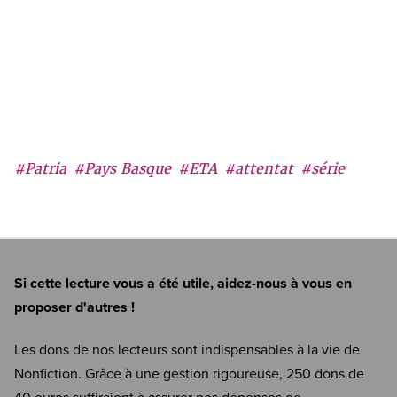
#Patria
#Pays Basque
#ETA
#attentat
#série
Si cette lecture vous a été utile, aidez-nous à vous en
proposer d'autres !
Les dons de nos lecteurs sont indispensables à la vie de
Nonfiction. Grâce à une gestion rigoureuse, 250 dons de