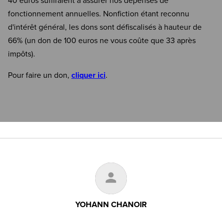
40 euros suffiraient à assurer nos dépenses de
fonctionnement annuelles. Nonfiction étant reconnu
d'intérêt général, les dons sont défiscalisés à hauteur de
66% (un don de 100 euros ne vous coûte que 33 après
impôts).
Pour faire un don,
cliquer ici
.
YOHANN CHANOIR