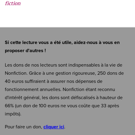
fiction
Si cette lecture vous a été utile, aidez-nous à vous en
proposer d'autres !
Les dons de nos lecteurs sont indispensables à la vie de
Nonfiction. Grâce à une gestion rigoureuse, 250 dons de
40 euros suffiraient à assurer nos dépenses de
fonctionnement annuelles. Nonfiction étant reconnu
d'intérêt général, les dons sont défiscalisés à hauteur de
66% (un don de 100 euros ne vous coûte que 33 après
impôts).
Pour faire un don,
cliquer ici
.