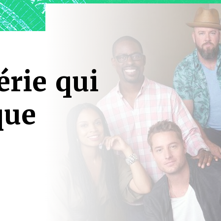
érie qui
que