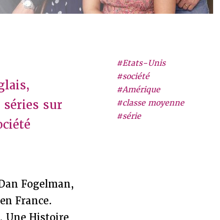
#Etats-Unis
#société
glais,
#Amérique
 séries sur
#classe moyenne
#série
ociété
 Dan Fogelman,
 en France.
e. Une Histoire