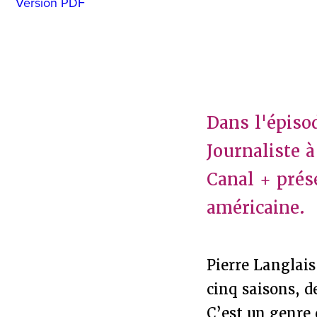
Version PDF
Dans l'épisod
Journaliste à
Canal + prése
américaine.
Pierre Langlais
cinq saisons, 
C’est un genre d