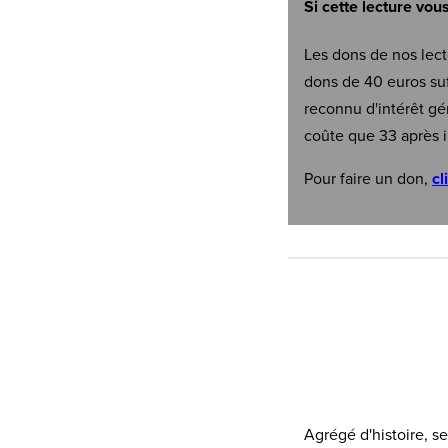
Si cette lecture vou
Les dons de nos lect
dons de 40 euros suf
reconnu d'intérêt gé
coûte que 33 après i
Pour faire un don,
cl
Agrégé d'histoire, s