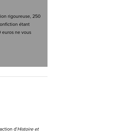
tion rigoureuse, 250
onfiction étant
0 euros ne vous
action d'
Histoire et