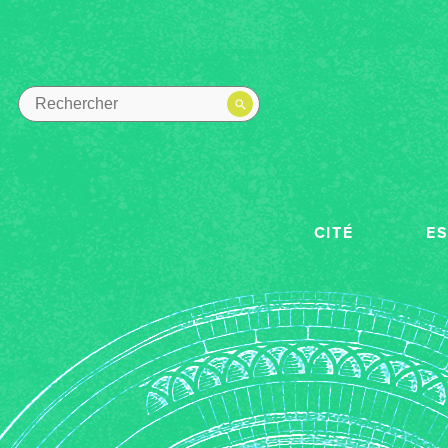
CITÉ
E