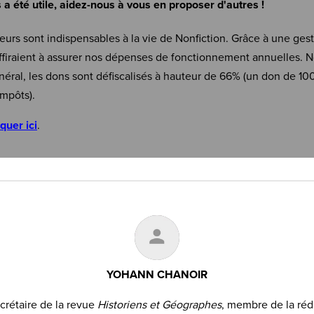
s a été utile, aidez-nous à vous en proposer d'autres !
eurs sont indispensables à la vie de Nonfiction. Grâce à une ges
firaient à assurer nos dépenses de fonctionnement annuelles. N
néral, les dons sont défiscalisés à hauteur de 66% (un don de 10
mpôts).
iquer ici
.
YOHANN CHANOIR
ecrétaire de la revue
Historiens et Géographes
, membre de la réd