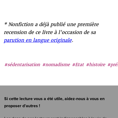
* Nonfiction a déjà publié une première
recension de ce livre à l'occasion de sa
parution en langue originale
.
#sédentarisation
#nomadisme
#Etat
#histoire
#pré
Si cette lecture vous a été utile, aidez-nous à vous en
proposer d'autres !