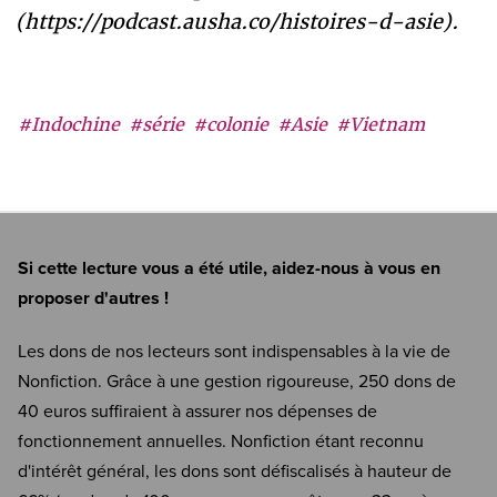
(https://podcast.ausha.co/histoires-d-asie).
#Indochine
#série
#colonie
#Asie
#Vietnam
Si cette lecture vous a été utile, aidez-nous à vous en
proposer d'autres !
Les dons de nos lecteurs sont indispensables à la vie de
Nonfiction. Grâce à une gestion rigoureuse, 250 dons de
40 euros suffiraient à assurer nos dépenses de
fonctionnement annuelles. Nonfiction étant reconnu
d'intérêt général, les dons sont défiscalisés à hauteur de