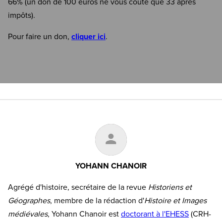
66% (un don de 100 euros ne vous coûte que 33 après
impôts).
Pour faire un don,
cliquer ici
.
YOHANN CHANOIR
Agrégé d'histoire, secrétaire de la revue
Historiens et
Géographes
, membre de la rédaction d'
Histoire et Images
médiévales
, Yohann Chanoir est
doctorant à l'EHESS
(CRH-