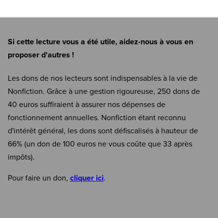
Si cette lecture vous a été utile, aidez-nous à vous en
proposer d'autres !
Les dons de nos lecteurs sont indispensables à la vie de
Nonfiction. Grâce à une gestion rigoureuse, 250 dons de
40 euros suffiraient à assurer nos dépenses de
fonctionnement annuelles. Nonfiction étant reconnu
d'intérêt général, les dons sont défiscalisés à hauteur de
66% (un don de 100 euros ne vous coûte que 33 après
impôts).
Pour faire un don,
cliquer ici
.