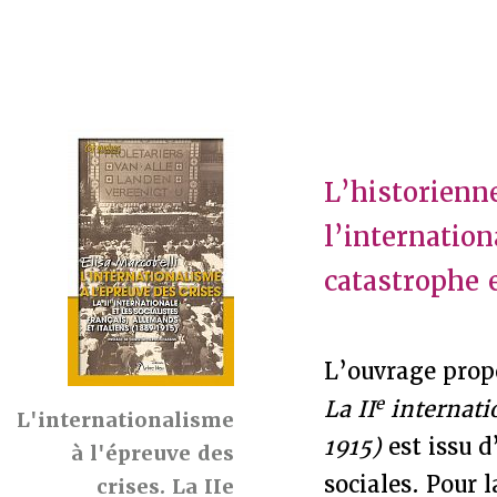
L’historienn
l’internation
catastrophe 
L’ouvrage propo
e
La II
internatio
L'internationalisme
1915)
est issu d
à l'épreuve des
sociales. Pour l
crises. La IIe