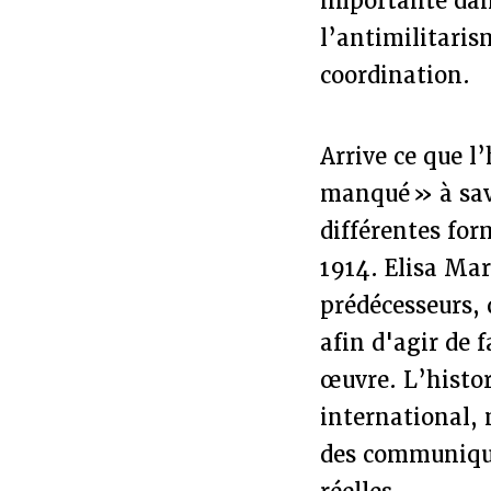
importante dan
l’antimilitaris
coordination.
Arrive ce que l
manqué » à sav
différentes for
1914. Elisa Mar
prédécesseurs, 
afin d'agir de 
œuvre. L’histor
international, 
des communiqués