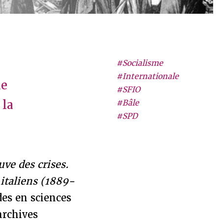
#Socialisme
#Internationale
de
#SFIO
 la
#Bâle
#SPD
uve des crises.
 italiens (1889-
des en sciences
archives