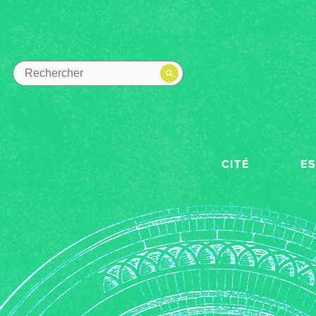
CITÉ
E