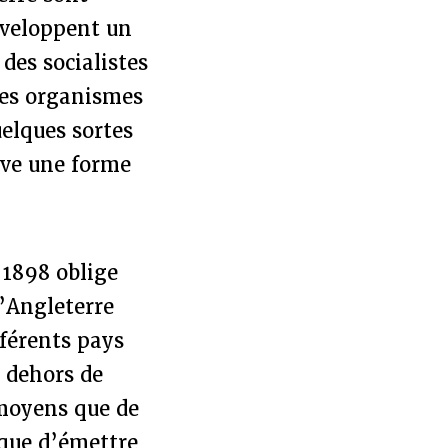
développent un
des socialistes
 les organismes
uelques sortes
uve une forme
 1898 oblige
l’Angleterre
fférents pays
 dehors de
 moyens que de
 que d’émettre