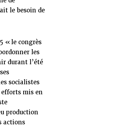
he de
ait le besoin de
5 « le congrès
oordonner les
ir durant l’été
 ses
es socialistes
 efforts mis en
ste
eu production
s actions