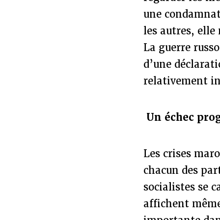
une condamnati
les autres, ell
La guerre russ
d’une déclaratio
relativement in
Un échec pr
Les crises maro
chacun des part
socialistes se 
affichent même 