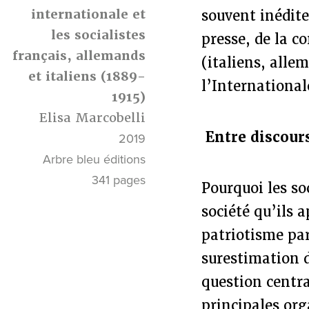
internationale et
souvent inédite
les socialistes
presse, de la c
français, allemands
(italiens, alle
et italiens (1889-
l’International
1915)
Elisa Marcobelli
Entre discour
2019
Arbre bleu éditions
341 pages
Pourquoi les so
société qu’ils 
patriotisme par
surestimation d
question centra
principales org