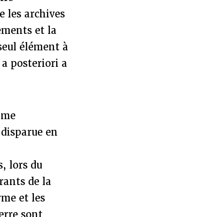
e les archives
ements et la
 seul élément à
a posteriori a
mme
 disparue en
s, lors du
rants de la
rme et les
erre sont