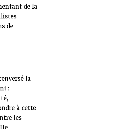
mentant de la
listes
ns de
renversé la
nt :
ité,
ondre à cette
ntre les
IIe