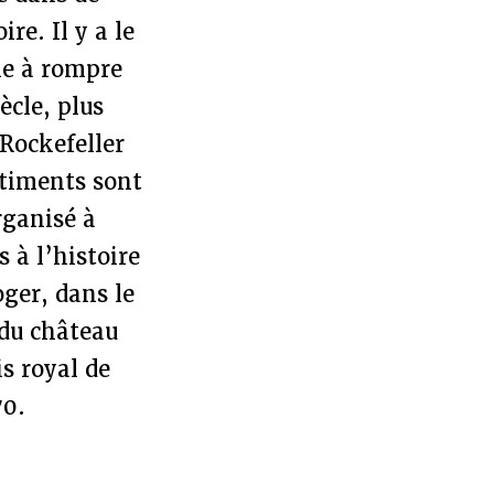
e. Il y a le
le à rompre
ècle, plus
Rockefeller
âtiments sont
rganisé à
 à l’histoire
ger, dans le
 du château
is royal de
70.