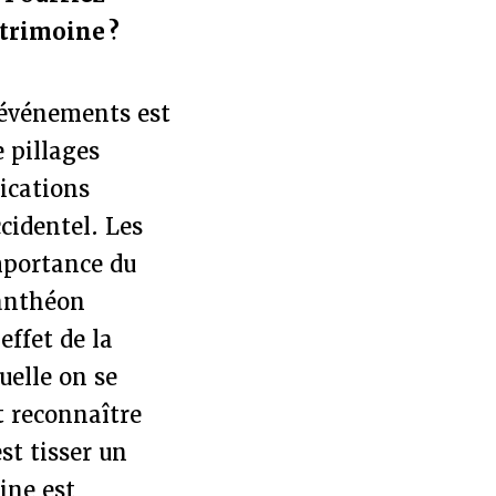
trimoine ?
 événements est
e pillages
lications
cidentel. Les
mportance du
Panthéon
effet de la
uelle on se
t reconnaître
st tisser un
ine est