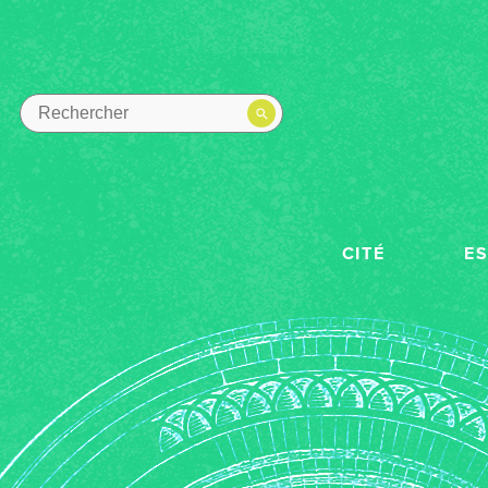
CITÉ
E