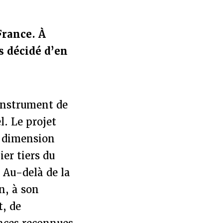
France. À
s décidé d’en
instrument de
l. Le projet
a dimension
er tiers du
. Au-delà de la
n, à son
t, de