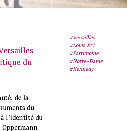
#Versailles
#Louis XIV
Versailles
#Patrimoine
litique du
#Notre-Dame
#Kennedy
uté, de la
monuments du
 l’identité du
ien Oppermann