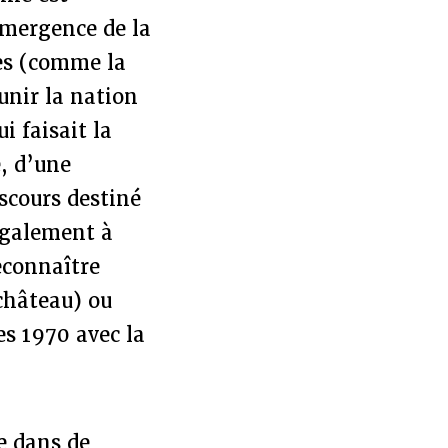
’émergence de la
les (comme la
unir la nation
i faisait la
e, d’une
iscours destiné
 également à
econnaître
 château) ou
es 1970 avec la
e dans de