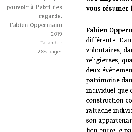
pouvoir à l'abri des
vous résumer l
regards.
Fabien Oppermann
Fabien Opper
2019
différente. Dans
Tallandier
volontaires, da
285 pages
religieuses, qu
deux événement
patrimoine dans
individuel que 
construction c
rattache indivi
son appartenanc
lien entre le p