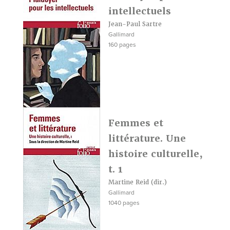
intellectuels
Jean-Paul Sartre
Gallimard
160 pages
Femmes et
littérature. Une
histoire culturelle,
t. 1
Martine Reid
(dir.)
Gallimard
1040 pages