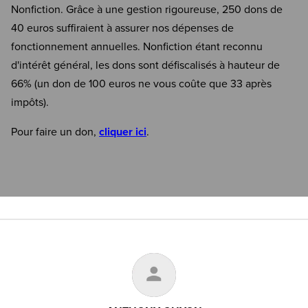
Nonfiction. Grâce à une gestion rigoureuse, 250 dons de
40 euros suffiraient à assurer nos dépenses de
fonctionnement annuelles. Nonfiction étant reconnu
d'intérêt général, les dons sont défiscalisés à hauteur de
66% (un don de 100 euros ne vous coûte que 33 après
impôts).
Pour faire un don,
cliquer ici
.