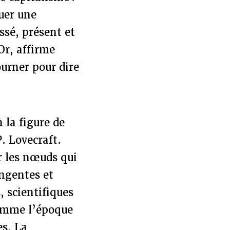
uer une
ssé, présent et
Or, affirme
ourner pour dire
 la figure de
. Lovecraft.
r les nœuds qui
ingentes et
, scientifiques
 comme l’époque
es. La