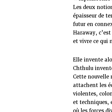
Les deux notio
épaisseur de te
futur en connex
Haraway, c’est 
et vivre ce qui 
Elle invente al
Chthulu inventé
Cette nouvelle 
attachent les é
violentes, colo
et techniques, 
où les forces d