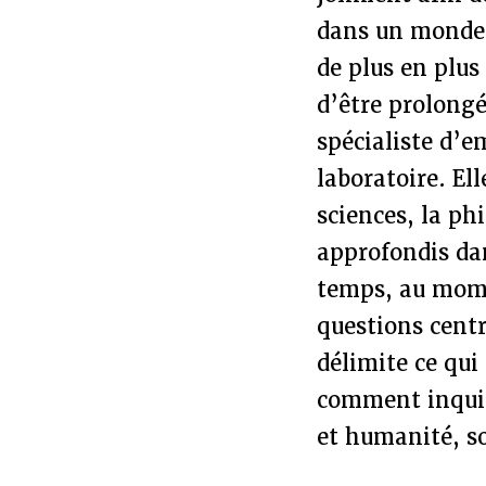
dans un monde 
de plus en plus
d’être prolong
spécialiste d’e
laboratoire. Ell
sciences, la ph
approfondis dan
temps, au mome
questions centr
délimite ce qu
comment inquiét
et humanité, so