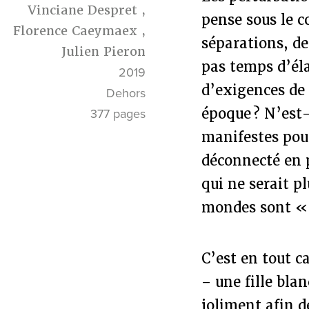
Vinciane Despret
,
pense sous le 
Florence Caeymaex
,
séparations, de
Julien Pieron
pas temps d’éla
2019
d’exigences de 
Dehors
époque ? N’est
377 pages
manifestes pou
déconnecté en 
qui ne serait pl
mondes sont « 
C’est en tout c
– une fille bla
joliment afin d