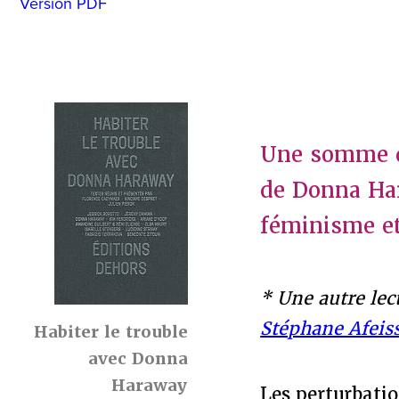
Version PDF
Une somme d’
de Donna Ha
féminisme et
* Une autre lec
Stéphane Afeis
Habiter le trouble
avec Donna
Haraway
Les perturbatio