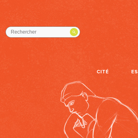
CITÉ
E