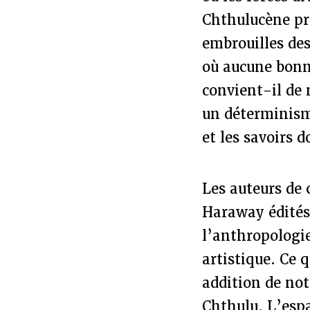
Chthulucène pré
embrouilles de
où aucune bonn
convient-il de 
un déterminisme
et les savoirs 
Les auteurs de 
Haraway édités 
l’anthropologie
artistique. Ce 
addition de not
Chthulu. L’esp