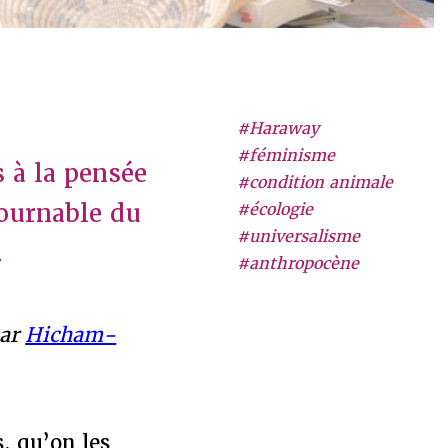
#Haraway
#féminisme
 à la pensée
#condition animale
ournable du
#écologie
#universalisme
.
#anthropocène
par
Hicham-
, qu’on les