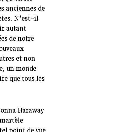
es anciennes de
ètes. N’est-il
ir autant
ées de notre
nouveaux
utres et non
ce, un monde
ire que tous les
e Donna Haraway
 martèle
tel point de vue