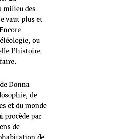
u milieu des
e vaut plus et
 Encore
éléologie, ou
le l’histoire
faire.
s de Donna
losophie, de
les et du monde
ui procède par
sens de
ohabitation de