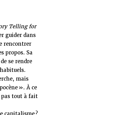
ry Telling for
er guider dans
e rencontrer
ses propos. Sa
 de se rendre
habituels.
erche, mais
opocène ». À ce
pas tout à fait
e capitalisme ?