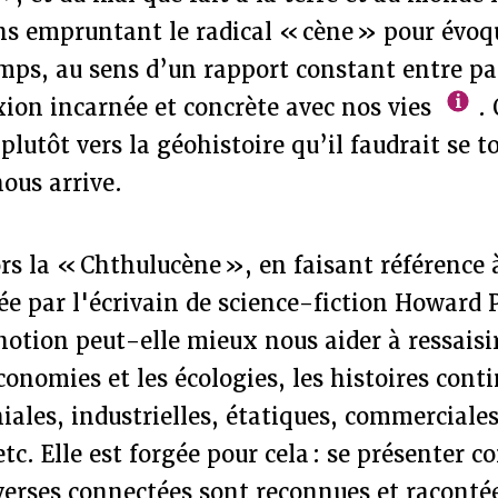
ns empruntant le radical « cène » pour évoq
mps, au sens d’un rapport constant entre pa
ion incarnée et concrète avec nos vies
. 
plutôt vers la géohistoire qu’il faudrait se t
nous arrive.
ors la « Chthulucène », en faisant référence à
e par l'écrivain de science-fiction Howard P
notion peut-elle mieux nous aider à ressaisi
conomies et les écologies, les histoires cont
niales, industrielles, étatiques, commerciales
etc. Elle est forgée pour cela : se présenter
iverses connectées sont reconnues et raconté