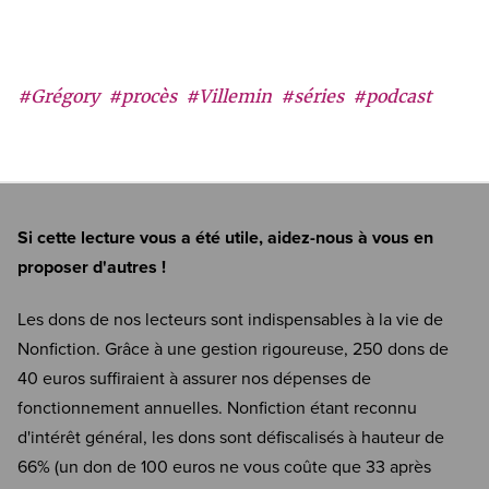
#Grégory
#procès
#Villemin
#séries
#podcast
Si cette lecture vous a été utile, aidez-nous à vous en
proposer d'autres !
Les dons de nos lecteurs sont indispensables à la vie de
Nonfiction. Grâce à une gestion rigoureuse, 250 dons de
40 euros suffiraient à assurer nos dépenses de
fonctionnement annuelles. Nonfiction étant reconnu
d'intérêt général, les dons sont défiscalisés à hauteur de
66% (un don de 100 euros ne vous coûte que 33 après