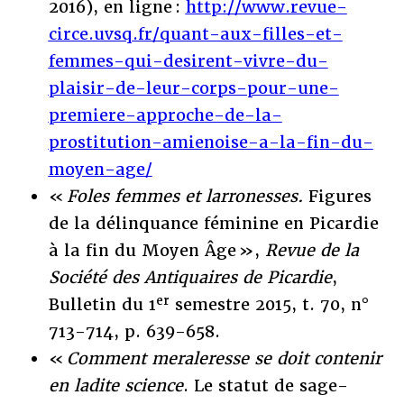
2016), en ligne :
http://www.revue-
circe.uvsq.fr/quant-aux-filles-et-
femmes-qui-desirent-vivre-du-
plaisir-de-leur-corps-pour-une-
premiere-approche-de-la-
prostitution-amienoise-a-la-fin-du-
moyen-age/
«
Foles femmes et larronesses.
Figures
de la délinquance féminine en Picardie
à la fin du Moyen Âge »,
Revue de la
Société des Antiquaires de Picardie
,
er
Bulletin du 1
semestre 2015, t. 70, n°
713-714, p. 639-658.
«
Comment meraleresse se doit contenir
en ladite science
. Le statut de sage-