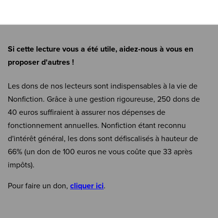
Si cette lecture vous a été utile, aidez-nous à vous en
proposer d'autres !
Les dons de nos lecteurs sont indispensables à la vie de
Nonfiction. Grâce à une gestion rigoureuse, 250 dons de
40 euros suffiraient à assurer nos dépenses de
fonctionnement annuelles. Nonfiction étant reconnu
d'intérêt général, les dons sont défiscalisés à hauteur de
66% (un don de 100 euros ne vous coûte que 33 après
impôts).
Pour faire un don,
cliquer ici
.